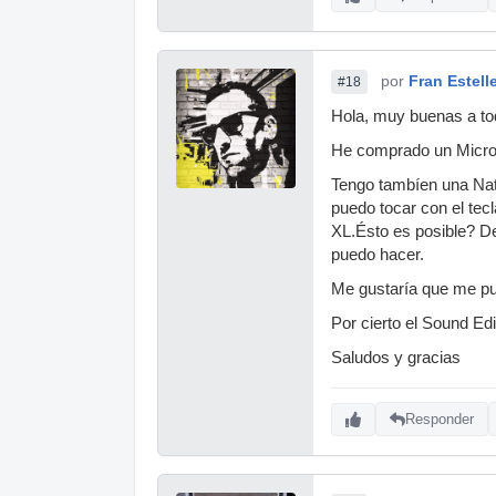
por
Fran Estell
#18
Hola, muy buenas a to
He comprado un Microk
Tengo tambíen una Nat
puedo tocar con el tec
XL.Ésto es posible? De
puedo hacer.
Me gustaría que me pu
Por cierto el Sound Ed
Saludos y gracias
Responder