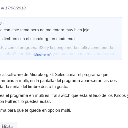
el 17/08/2010
ió:
do con este tema pero no me entero muy bien jeje
s timbres con el microkorg, en modo multi:
estoy con el programa B23 y le pongo modo multi ¿como puedo
do timbre? por defecto me suena uno que no me mola nada ¿se
Mostrar más
l segundo timbre? en cuanto cambio de programa se pierde el
ve a single.....
 mirando la lista de programas, veo esto:
ir al software de Microkorg xl. Seleccionar el programa que
 cambias a multi, en la pantalla del programa apareceran las dos
- ROCK/POP - LEAD -
Single
- Off
tar la señal del timbre dos a tu gusto.
que a este programa no se le puede asignar un segundo timbre
nes el programa en multi es ir al switch que esta al lado de los Knobs 
 en modo multi? ¿o que si lo pongo me suena un sonido por
on Full edit lo puedes editar.
 puede cambiar?
ma para que te quede en opcion multi.
do.
Citar