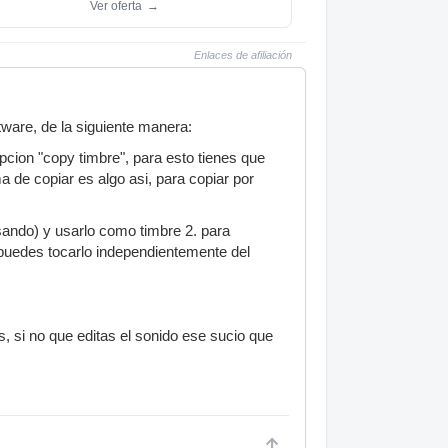
Ver oferta
→
Enlaces de afiliación
ware, de la siguiente manera:
pcion "copy timbre", para esto tienes que
a de copiar es algo asi, para copiar por
usando) y usarlo como timbre 2. para
 puedes tocarlo independientemente del
s, si no que editas el sonido ese sucio que