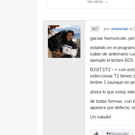
Ver oferta
→
por
enisorai
el
#17
gacias homunculo, pero
estando en el programa
saber de antemano cual 
ejemplo el timbre B23:
B23/T1/T2 --> con esto
seleccionar T2 tienes 
timbre 1 (aunque en pr
ahora lo que estoy int
de todas formas, con la
aparece por defecto, s
Un saludo!
Responder