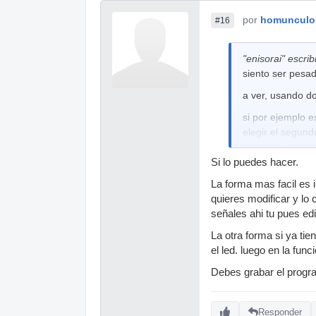
por
homunculo
#16
"enisorai" escrib
siento ser pesa
a ver, usando do
si por ejemplo 
elegir el segun
puede cambiar e
modo multi y vuel
Si lo puedes hacer.
de todas formas,
La forma mas facil es 
quieres modificar y lo
B23 WHEEL LD 
señales ahi tu pues edi
siginifica esto 
La otra forma si ya tie
aunque lo ponga
el led. luego en la funci
defecto y no se
Debes grabar el progra
gracias, un salu
Responder