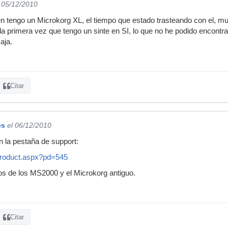
l 05/12/2010
n tengo un Microkorg XL, el tiempo que estado trasteando con el, m
es la primera vez que tengo un sinte en SI, lo que no he podido encontr
aja.
Citar
es
el 06/12/2010
n la pestaña de support:
Product.aspx?pd=545
os de los MS2000 y el Microkorg antiguo.
Citar