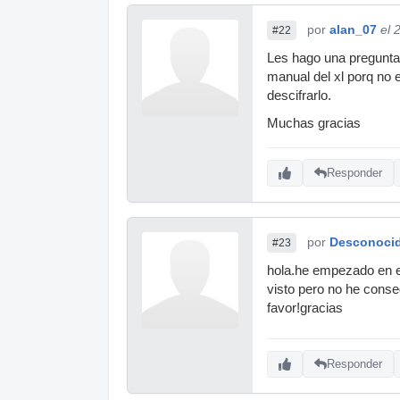
por
alan_07
el 
#22
Les hago una pregunta,
manual del xl porq no 
descifrarlo.
Muchas gracias
Responder
por
Desconoci
#23
hola.he empezado en es
visto pero no he conse
favor!gracias
Responder