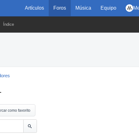
Artículos
Foros
Música
Equipo
Me
Índice
dores
L
rcar como favorito