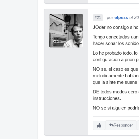
por
elpezs
el 2
#21
JOder no consigo sincr
Tengo conectadas uan S
hacer sonar los sonido
Lo he probado todo, lo 
configuracion a priori p
NO se, el caso es que 
melodicamente hablando
que la sinte me suene p
DE todos modos cero q 
instrucciones.
NO se si alguien podr
Responder