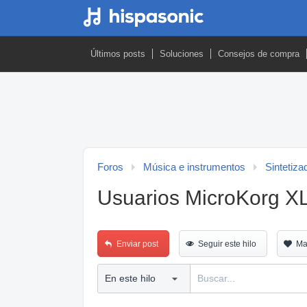
Últimos posts
Soluciones
Consejos de compra
Foros
Música e instrumentos
Sintetiza
Usuarios MicroKorg X
Enviar post
Seguir este hilo
Ma