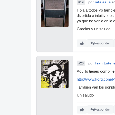
por
rafaleslie
e
#19
Hola a todos yo tambie
divertido e intuitivo, 
ya que no venia en la c
Gracias y un saludo.
Responder
por
Fran Estell
#20
Aqui lo tienes compi, e
http://www.korg.com/
También van los sonid
Un saludo
Responder