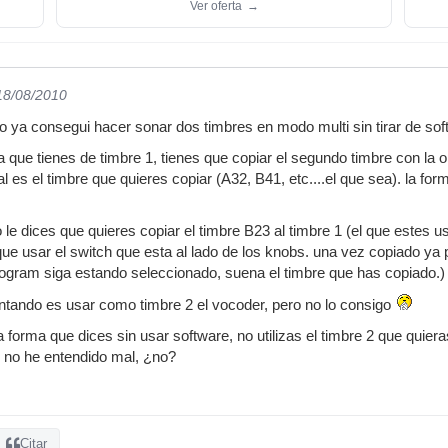
Ver oferta
→
 18/08/2010
 ya consegui hacer sonar dos timbres en modo multi sin tirar de soft
 que tienes de timbre 1, tienes que copiar el segundo timbre con la o
es el timbre que quieres copiar (A32, B41, etc....el que sea). la form
 le dices que quieres copiar el timbre B23 al timbre 1 (el que estes 
que usar el switch que esta al lado de los knobs. una vez copiado ya
ogram siga estando seleccionado, suena el timbre que has copiado.)
entando es usar como timbre 2 el vocoder, pero no lo consigo
 forma que dices sin usar software, no utilizas el timbre 2 que quiera
i no he entendido mal, ¿no?
Citar