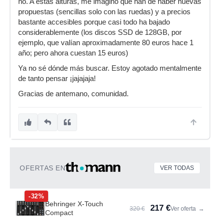
no. A estas alturas, me imagino que han de haber nuevas
propuestas (sencillas solo con las ruedas) y a precios
bastante accesibles porque casi todo ha bajado
considerablemente (los discos SSD de 128GB, por
ejemplo, que valían aproximadamente 80 euros hace 1
año; pero ahora cuestan 15 euros)
Ya no sé dónde más buscar. Estoy agotado mentalmente
de tanto pensar ¡jajajaja!
Gracias de antemano, comunidad.
OFERTAS EN
VER TODAS
-32%
Behringer X-Touch
217 €
320 €
Ver oferta
→
Compact