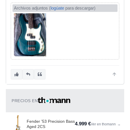
Archivos adjuntos (
logúate
para descargar)
PRECIOS EN
Fender '53 Precision Bass
4.999 €
Ver en thomann
→
Aged 2CS