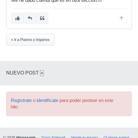
Me he dado cuenta que es en otra seccion.!!!
« Ir a Pianos y órganos
NUEVO POST
×
Regístrate
o
identifícate
para poder postear en este
hilo
© 2026
Hispasonic
Sonic Network
Vende tu equipo
Quiénes somos