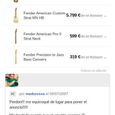
Fender American Custom
5.799 €
Ver en thomann
→
Strat MN HB
Fender American Pro II
599 €
Ver en thomann
→
Strat Neck
Fender Precision to Jazz
319 €
Ver en thomann
→
Bass Convers
Enlaces de afiliación
por
markossca
el 09/07/2007
#2
Perdon!!! me equivoqué de lugar para poner el
anuncio!!!!!