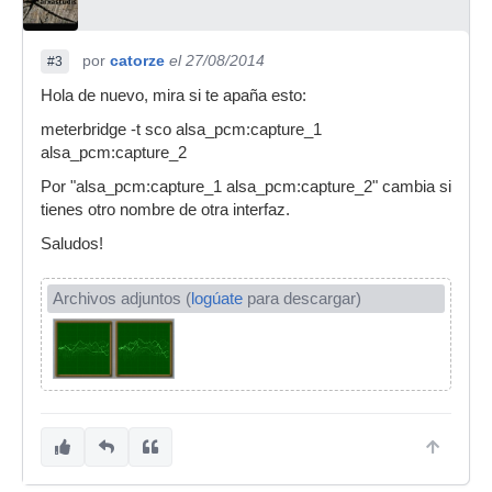
por
catorze
el 27/08/2014
#3
Hola de nuevo, mira si te apaña esto:
meterbridge -t sco alsa_pcm:capture_1
alsa_pcm:capture_2
Por "alsa_pcm:capture_1 alsa_pcm:capture_2" cambia si
tienes otro nombre de otra interfaz.
Saludos!
Archivos adjuntos (
logúate
para descargar)