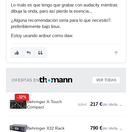
Lo malo es que tengo que grabar con audacity mientras
dibuja la onda, paro así pierdo la esencia...
¿Alguna recomendación seria para lo que necesito?.
preferiblemente bajo linux.
Estoy usando ardour como daw.
OFERTAS EN
VER TODAS
-32%
Behringer X-Touch
217 €
320 €
Ver oferta
→
Compact
790 €
Behringer X32 Rack
Ver oferta
→