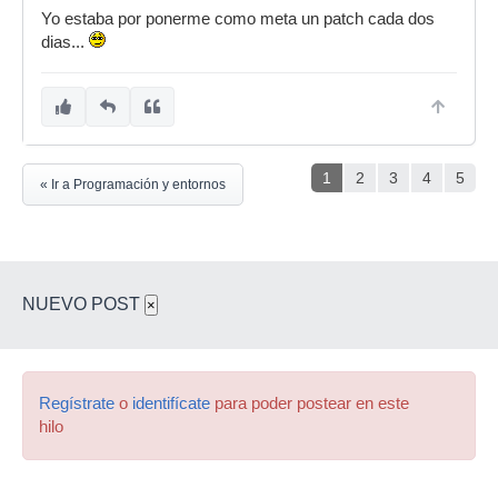
Yo estaba por ponerme como meta un patch cada dos
dias...
1
2
3
4
5
« Ir a Programación y entornos
NUEVO POST
×
Regístrate
o
identifícate
para poder postear en este
hilo