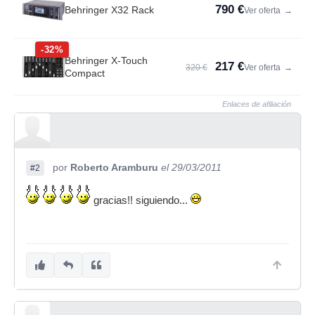
790 €
Behringer X32 Rack
Ver oferta
→
-32%
Behringer X-Touch
217 €
320 €
Ver oferta
→
Compact
Enlaces de afiliación
por
Roberto Aramburu
el 29/03/2011
#2
gracias!! siguiendo...