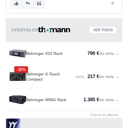
OFERTAS EN
VER TODAS
790 €
Behringer X32 Rack
Ver oferta
→
-32%
Behringer X-Touch
217 €
320 €
Ver oferta
→
Compact
1.385 €
Behringer WING Rack
Ver oferta
→
Enlaces de afiliación