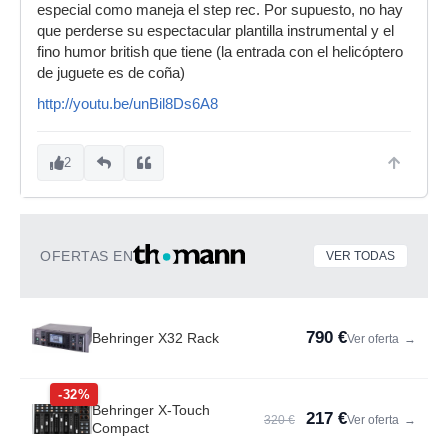
especial como maneja el step rec. Por supuesto, no hay
que perderse su espectacular plantilla instrumental y el
fino humor british que tiene (la entrada con el helicóptero
de juguete es de coña)
http://youtu.be/unBil8Ds6A8
2
OFERTAS EN
VER TODAS
790 €
Behringer X32 Rack
Ver oferta
→
-32%
Behringer X-Touch
217 €
320 €
Ver oferta
→
Compact