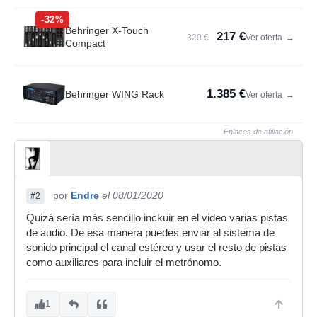
-32%
Behringer X-Touch
217 €
320 €
Ver oferta
→
Compact
1.385 €
Behringer WING Rack
Ver oferta
→
Enlaces de afiliación
por
Endre
el 08/01/2020
#2
Quizá sería más sencillo inckuir en el video varias pistas
de audio. De esa manera puedes enviar al sistema de
sonido principal el canal estéreo y usar el resto de pistas
como auxiliares para incluir el metrónomo.
1