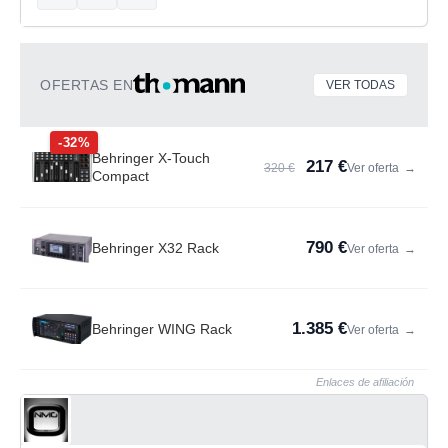
OFERTAS EN
VER TODAS
-32%
Behringer X-Touch
217 €
320 €
Ver oferta
→
Compact
790 €
Behringer X32 Rack
Ver oferta
→
1.385 €
Behringer WING Rack
Ver oferta
→
Enlaces de afiliación