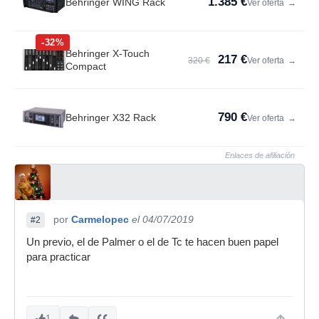
1.385 €
Behringer WING Rack
Ver oferta
→
-32%
Behringer X-Touch
217 €
320 €
Ver oferta
→
Compact
790 €
Behringer X32 Rack
Ver oferta
→
Enlaces de afiliación
por
Carmelopec
el 04/07/2019
#2
Un previo, el de Palmer o el de Tc te hacen buen papel
para practicar
1