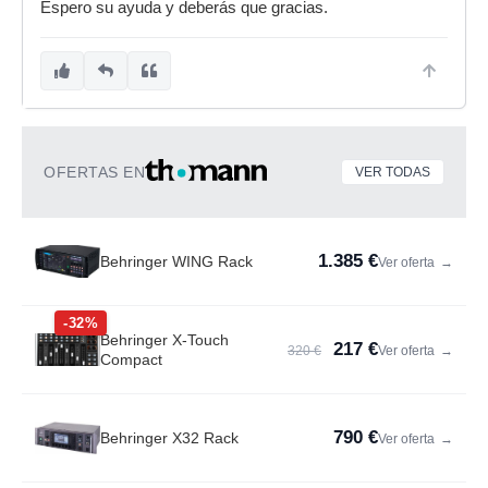
Espero su ayuda y deberás que gracias.
OFERTAS EN
VER TODAS
1.385 €
Behringer WING Rack
Ver oferta
→
-32%
Behringer X-Touch
217 €
320 €
Ver oferta
→
Compact
790 €
Behringer X32 Rack
Ver oferta
→