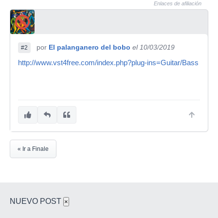
Enlaces de afiliación
por
El palanganero del bobo
el 10/03/2019
#2
http://www.vst4free.com/index.php?plug-ins=Guitar/Bass
« Ir a Finale
NUEVO POST
×