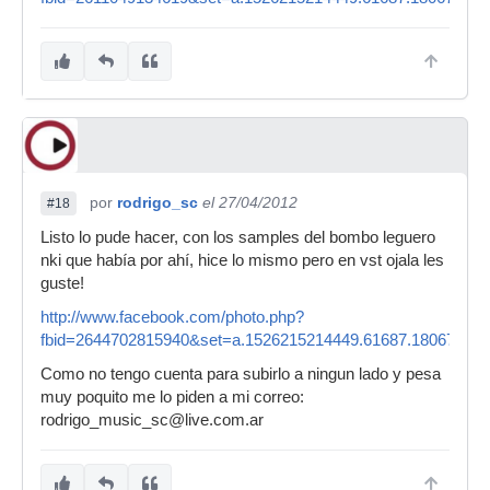
por
rodrigo_sc
el 27/04/2012
#18
Listo lo pude hacer, con los samples del bombo leguero
nki que había por ahí, hice lo mismo pero en vst ojala les
guste!
http://www.facebook.com/photo.php?
fbid=2644702815940&set=a.1526215214449.61687.180674328
Como no tengo cuenta para subirlo a ningun lado y pesa
muy poquito me lo piden a mi correo:
rodrigo_music_sc@live.com.ar