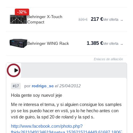
-32%
Behringer X-Touch
217 €
320 €
Ver oferta
→
Compact
1.385 €
Behringer WING Rack
Ver oferta
→
Enlaces de afiliación
por
rodrigo_sc
el 25/04/2012
#17
Hola gente soy nuevo! jeje
Me re interesa el tema, y si alguien consigue los samples
yo se los puedo hacer en vsti, ya lo he hecho antes con
vsti de guiro, la spd 20 de roland y la spd s.
http://www.facebook.com/photo.php?
fbid=2611049134619&set=a.1526215214449.61687.180674328