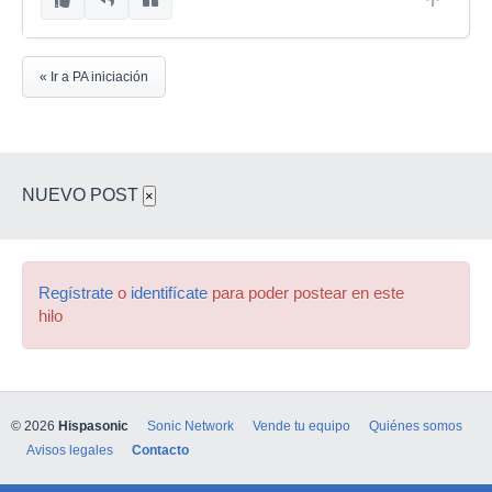
« Ir a PA iniciación
NUEVO POST
×
Regístrate
o
identifícate
para poder postear en este
hilo
© 2026
Hispasonic
Sonic Network
Vende tu equipo
Quiénes somos
Avisos legales
Contacto