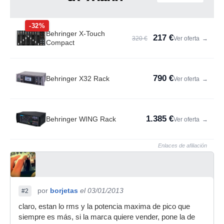
-32%
Behringer X-Touch
217 €
320 €
Ver oferta
→
Compact
790 €
Behringer X32 Rack
Ver oferta
→
1.385 €
Behringer WING Rack
Ver oferta
→
Enlaces de afiliación
por
borjetas
el 03/01/2013
#2
claro, estan lo rms y la potencia maxima de pico que
siempre es más, si la marca quiere vender, pone la de