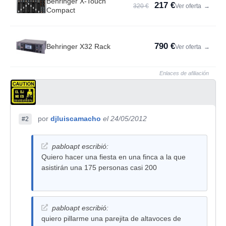
Behringer X-Touch
217 €
320 €
Ver oferta
→
Compact
790 €
Behringer X32 Rack
Ver oferta
→
Enlaces de afiliación
por
djluiscamacho
el 24/05/2012
#2
pabloapt escribió:
Quiero hacer una fiesta en una finca a la que
asistirán una 175 personas casi 200
pabloapt escribió:
quiero pillarme una parejita de altavoces de