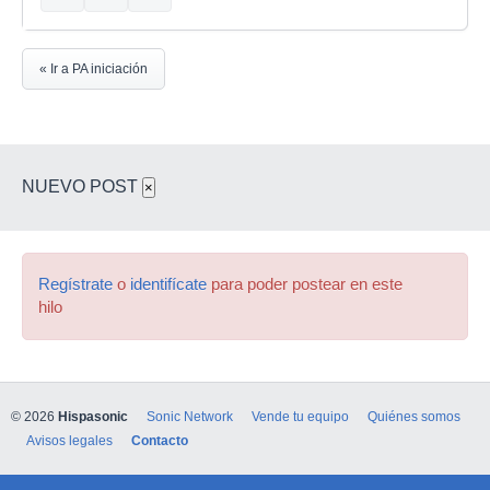
« Ir a PA iniciación
NUEVO POST
×
Regístrate
o
identifícate
para poder postear en este
hilo
© 2026
Hispasonic
Sonic Network
Vende tu equipo
Quiénes somos
Avisos legales
Contacto