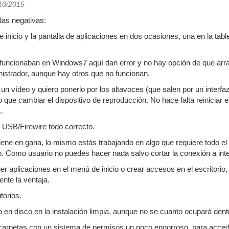
/10/2015
das negativas:
 inicio y la pantalla de aplicaciones en dos ocasiones, una en la tablet
 funcionaban en Windows7 aquí dan error y no hay opción de que arra
strador, aunque hay otros que no funcionan.
un vídeo y quiero ponerlo por los altavoces (que salen por un inte
o que cambiar el dispositivo de reproducción. No hace falta reiniciar
.
 USB/Firewire todo correcto.
viene en gana, lo mismo estás trabajando en algo que requiere todo 
. Como usuario no puedes hacer nada salvo cortar la conexión a inter
ner aplicaciones en el menú de inicio o crear accesos en el escritorio
ente la ventaja.
itorios.
en disco en la instalación limpia, aunque no se cuanto ocupará dentr
carpetas con un sistema de permisos un poco engorroso, para accede