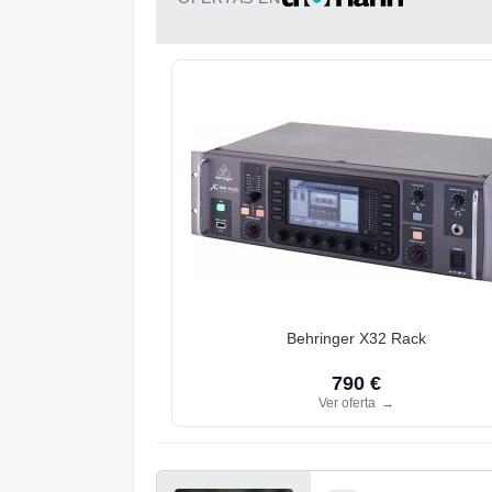
Behringer X32 Rack
790 €
Ver oferta
→