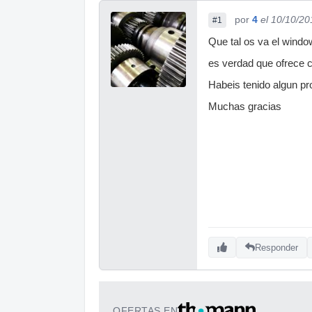
por
4
el 10/10/20
#1
Que tal os va el wind
es verdad que ofrece 
Habeis tenido algun p
Muchas gracias
Responder
OFERTAS EN