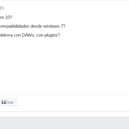
15
ows 10?
compatibilidades desde windows 7?
roblema con DAWs, con plugins?
Citar