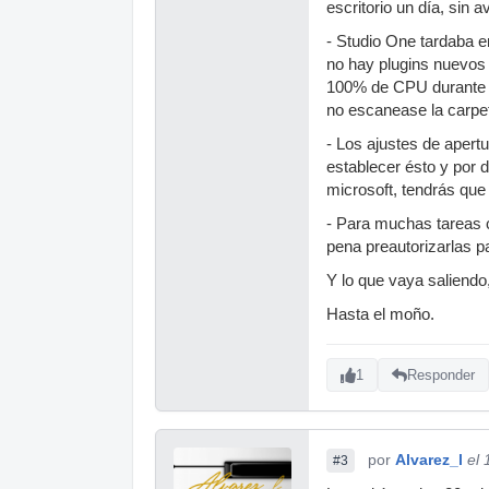
escritorio un día, sin av
- Studio One tardaba e
no hay plugins nuevos 
100% de CPU durante to
no escanease la carpe
- Los ajustes de aper
establecer ésto y por 
microsoft, tendrás que
- Para muchas tareas c
pena preautorizarlas 
Y lo que vaya saliendo
Hasta el moño.
1
Responder
por
Alvarez_l
el
#3