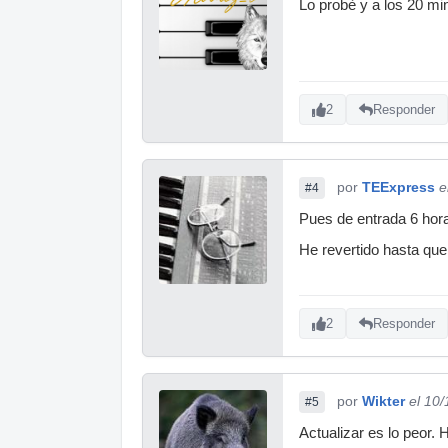
Lo probè y a los 20 min
2
Responder
por
TEExpress
e
#4
Pues de entrada 6 hor
He revertido hasta qu
2
Responder
por
Wikter
el 10
#5
Actualizar es lo peor. 