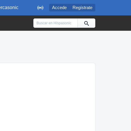

rcasonic
Accede
Regístrate