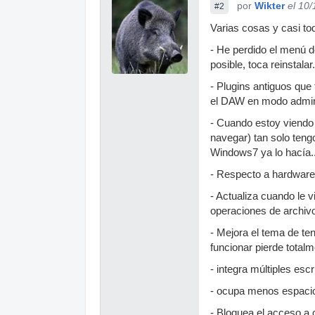
por
Wikter
el 10
#2
Varias cosas y casi to
- He perdido el menú de
posible, toca reinstalar.
- Plugins antiguos que
el DAW en modo admini
- Cuando estoy viendo 
navegar) tan solo teng
Windows7 ya lo hacía..
- Respecto a hardware
- Actualiza cuando le 
operaciones de archivo
- Mejora el tema de te
funcionar pierde totalm
- integra múltiples escr
- ocupa menos espacio 
- Bloquea el acceso a 