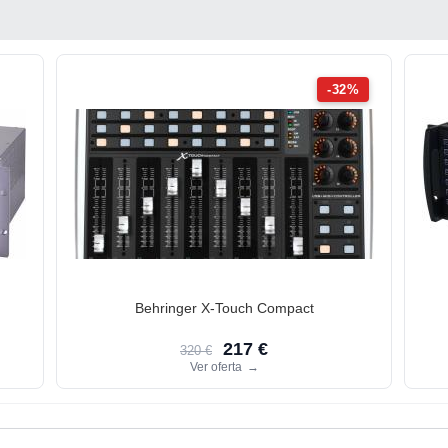
-32%
Behringer X-Touch Compact
217 €
320 €
Ver oferta
→