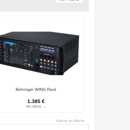
Behringer WING Rack
1.385 €
Ver oferta
→
Enlaces de afiliación