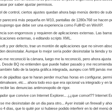
asar por saber ajustar permisos.
el de control, ciertos ajustes quedan ahora bajo menús dentro de s
te parecerá más pequeña en W10, pantallas de 1280x768 se hacen poco
 supongo que debe ser una experiencia como FullHD en WinXP.
encia son engorrosos y requieren de aplicaciones externas. Las barras 
licaciones externas, o editando scripts XML.
osoft y por defecto, trae un montón de aplicaciones que no sirven abs
n desinstalar. Aunque lo mejor sería poder desinstalar la tienda y t
 no me reconoció la cámara, luego me la reconoció, pero ahora ajusta la
s. Desde BQ no entienden que puede haber pasado y me recomiendan 
también fallo de la tarjeta gráfica integrada, aunqeu con W8 jamás me
n de pijaditas que te haran perder muchas horas en configurar, permis
antimalware, etc... ahora todo eso que era opcional va integrado y en
ecibir las denuncias antimonopolio de rigor.
dor que convive con Internet Explorer... ¿¿que comorl?? Internet Edge
 se me desinstalan de un dia para otro... Ayer instalé un firewall y 
o 4 días, que lo quité por si hubiese podido interferir en lo del menú 