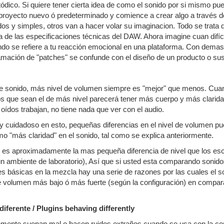
etódico. Si quiere tener cierta idea de como el sonido por si mismo p
 proyecto nuevo ó predeterminado y comience a crear algo a través d
s y simples, otros van a hacer volar su imaginacion. Todo se trata 
 de las especificaciones técnicas del DAW. Ahora imagine cuan difí
do se refiere a tu reacción emocional en una plataforma. Con demas
mación de "patches" se confunde con el diseño de un producto o sus
 sonido, más nivel de volumen siempre es "mejor" que menos. Cuan
os que sean el de más nivel parecerá tener más cuerpo y más claridad
oídos trabajan, no tiene nada que ver con el audio.
y cuidadoso en esto, pequeñas diferencias en el nivel de volumen p
mo "más claridad" en el sonido, tal como se explica anteriormente.
dB es aproximadamente la mas pequeña diferencia de nivel que los e
 ambiente de laboratorio), Así que si usted esta comparando sonido
es básicas en la mezcla hay una serie de razones por las cuales el
de volumen más bajo ó más fuerte (según la configuración) en compa
diferente / Plugins behaving differently