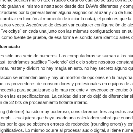
emente suenan mal o hacen ruidos extraños cuando se usa con la con
o graban el mismo sintetizador desde dos DAWs diferentes y comp
izadores por lo general tienen alguna asignación al azar y / o de func
 cambiar en función al momento de iniciar la nota), el punto es que l
 dos veces. Asegúrese de desactivar cualquier configuración de ale
"velocitys" en cada una junto con las mismas configuraciones en su
V como fuente de prueba, de esa forma el sonido será idéntico antes
fluenciado
al es sólo una serie de números. Las computadoras se suman a los n
a así, tendríamos satélites "lloviendo" del cielo sobre nosotros cons
ar, restar y dividir) no hay magia en esto, no hay secreto alguno q
rpolación se entienden bien y hay un montón de opciones en la mayoría
que los proveedores de consumidores y profesionales en equipos de a
necesita para actualizarse a lo mas reciente y novedoso en equipo ó
 en las especificaciones. La calidad del sonido dejó de diferenciar 
ón de 32 bits de procesamiento flotante interno.
ing (Lifetime) ha sido muy poderoso, consideremos tres aspectos as
t depht - cualquiera que haya usado una calculadora sabrá que cuan
s por lo que se obtienen errores de redondeo (rounding errors) y e
gnificativos. Lo mismo ocurre al procesar audio digital, si tiene núm