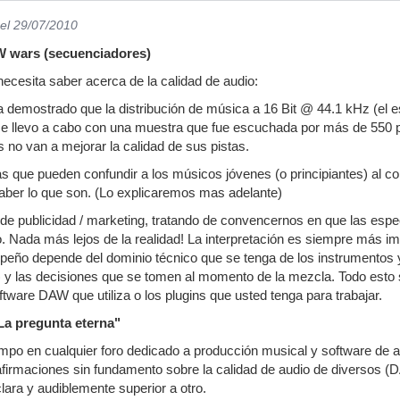
el 29/07/2010
W wars (secuenciadores)
ecesita saber acerca de la calidad de audio:
 demostrado que la distribución de música a 16 Bit @ 44.1 kHz (el es
se llevo a cabo con una muestra que fue escuchada por más de 550 p
 no van a mejorar la calidad de sus pistas.
que pueden confundir a los músicos jóvenes (o principiantes) al c
aber lo que son. (Lo explicaremos mas adelante)
de publicidad / marketing, tratando de convencernos en que las especi
ro. Nada más lejos de la realidad! La interpretación es siempre más i
mpeño depende del dominio técnico que se tenga de los instrumentos
) y las decisiones que se tomen al momento de la mezcla. Todo esto s
ftware DAW que utiliza o los plugins que usted tenga para trabajar.
"La pregunta eterna"
mpo en cualquier foro dedicado a producción musical y software de a
afirmaciones sin fundamento sobre la calidad de audio de diversos (D
ara y audiblemente superior a otro.