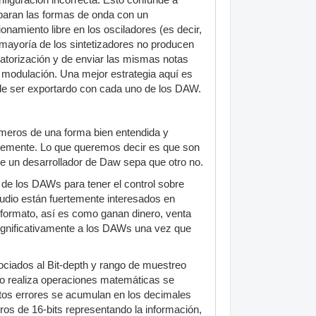
figuración incorrecta. Esto confunde a
aran las formas de onda con un
ionamiento libre en los osciladores (es decir,
a mayoría de los sintetizadores no producen
atorización y de enviar las mismas notas
 modulación. Una mejor estrategia aquí es
 de ser exportardo con cada uno de los DAW.
úmeros de una forma bien entendida y
tantemente. Lo que queremos decir es que son
ue un desarrollador de Daw sepa que otro no.
 de los DAWs para tener el control sobre
udio están fuertemente interesados en
 formato, así es como ganan dinero, venta
significativamente a los DAWs una vez que
ociados al Bit-depth y rango de muestreo
do realiza operaciones matemáticas se
stos errores se acumulan en los decimales
eros de 16-bits representando la información,