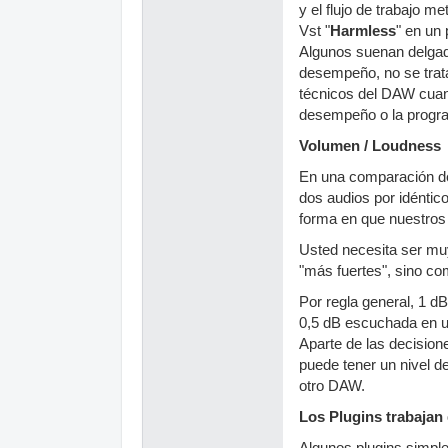
y el flujo de trabajo m
Vst "
Harmless
" en un
Algunos suenan delgado
desempeño, no se trata
técnicos del DAW cuan
desempeño o la progra
Volumen / Loudness
En una comparación de
dos audios por idéntic
forma en que nuestros 
Usted necesita ser mu
"más fuertes", sino co
Por regla general, 1 
0,5 dB escuchada en un
Aparte de las decision
puede tener un nivel 
otro DAW.
Los Plugins trabajan 