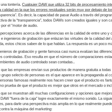
una tontería.
Cualquier DAW que utiliza 32 bits de procesamiento int
 calidad en la que los errores residuales serán muy por debajo de lo
sparencia". Es decir, la capacidad de pasar Audio a través del progra
tiva de la “transparencia”, todos DAWs son creados iguales y son ca
 por el "motor de audio.
percepciones acerca de las diferencias en la calidad de entre uno y
e ingenieros de grabación que enlazan las virtudes de la calidad de
da, estos chicos saben de lo que hablan. La respuesta es un poco m
ngenieros de grabación y gente famosa casi nunca evalúan las diferen
es controladas. Eso resulta en que el número de comparaciones estad
ambientes de audio controlado sean contadas..
s que las empresas envían sus productos de manera gratuita a todas 
 grupo selecto de personas es el que aparece en la propaganda al co
personas famosas realmente nos hacen creer que el producto es fantá
como prueba de que el producto es mejor que otros en el mercado o inc
que se muestran allí muchas configuraciones y opciones que mejoran
 DAW “fuera de la caja” logre exactamente el mismo sonido. La siguie
es, para darle una perspectiva más amplia en lo que realmente pued
contra la máquina del marketing: