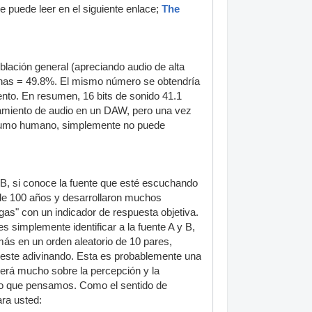
se puede leer en el siguiente enlace;
The
lación general (apreciando audio de alta
sonas = 49.8%. El mismo número se obtendría
nto. En resumen, 16 bits de sonido 41.1
esamiento de audio en un DAW, pero una vez
consumo humano, simplemente no puede
B, si conoce la fuente que esté escuchando
de 100 años y desarrollaron muchos
egas" con un indicador de respuesta objetiva.
s simplemente identificar a la fuente A y B,
ás en un orden aleatorio de 10 pares,
d este adivinando. Esta es probablemente una
erá mucho sobre la percepción y la
lo que pensamos. Como el sentido de
ara usted: