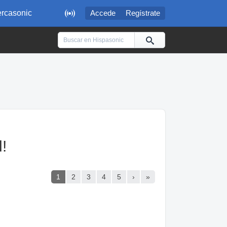

rcasonic
Accede
Regístrate
!
1
2
3
4
5
›
»