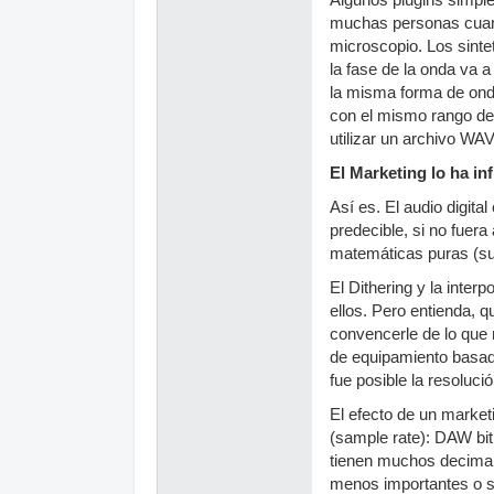
Algunos plugins simpl
muchas personas cuand
microscopio. Los sintet
la fase de la onda va a
la misma forma de onda
con el mismo rango de 
utilizar un archivo WA
El Marketing lo ha in
Así es. El audio digit
predecible, si no fuer
matemáticas puras (sum
El Dithering y la inte
ellos. Pero entienda, 
convencerle de lo que 
de equipamiento basado
fue posible la resoluci
El efecto de un market
(sample rate): DAW bi
tienen muchos decimale
menos importantes o si