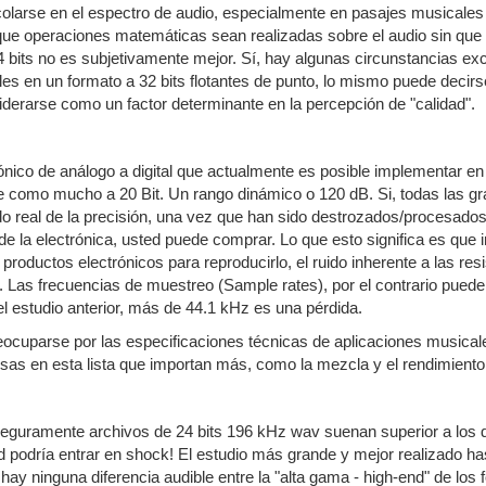
olarse en el espectro de audio, especialmente en pasajes musicales 
e que operaciones matemáticas sean realizadas sobre el audio sin que 
4 bits no es subjetivamente mejor. Sí, hay algunas circunstancias e
les en un formato a 32 bits flotantes de punto, lo mismo puede decirse
erarse como un factor determinante en la percepción de "calidad".
trónico de análogo a digital que actualmente es posible implementar e
e como mucho a 20 Bit. Un rango dinámico o 120 dB. Si, todas las gra
do real de la precisión, una vez que han sido destrozados/procesados
e la electrónica, usted puede comprar. Lo que esto significa es que i
productos electrónicos para reproducirlo, el ruido inherente a las re
. Las frecuencias de muestreo (Sample rates), por el contrario puede 
 estudio anterior, más de 44.1 kHz es una pérdida.
eocuparse por las especificaciones técnicas de aplicaciones musical
sas en esta lista que importan más, como la mezcla y el rendimiento
guramente archivos de 24 bits 196 kHz wav suenan superior a los de
podría entrar en shock! El estudio más grande y mejor realizado has
hay ninguna diferencia audible entre la "alta gama - high-end" de los