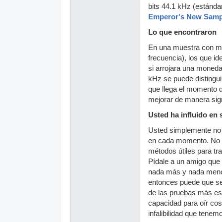
bits 44.1 kHz (estándar
Emperor's New Samp
Lo que encontraron
En una muestra con mas
frecuencia), los que i
si arrojara una moneda
kHz se puede distingui
que llega el momento d
mejorar de manera sign
Usted ha influido en
Usted simplemente no 
en cada momento. No p
métodos útiles para tra
Pídale a un amigo que r
nada más y nada menos.
entonces puede que sea
de las pruebas más esc
capacidad para oír co
infalibilidad que tenem