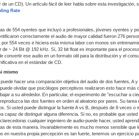
 de un CD). Un artículo fácil de leer habla sobre esta investigación, 
ling Rate
 de 554 oyentes que incluyó a profesionales, jóvenes oyentes y pob
dentificaron correctamente el audio de mayor calidad fueron 276 per
 por 554 veces e hiciera esta misma labor con monos sin entrenamie
r de ~ 24 Bit @ 192 kHz. Sí, 32 bit float es importante para el proc
e convertir ese audio en un formato útil para la distribución y el 
ificativa en el estándar de CD.
 si mismo
puede hacer una comparación objetiva del audio de dos fuentes, A y 
uede olvidar que psicólogos perceptivos realizaron esto hace más 
bajar a su alrededor. En particular, el experimento de "escuchar a ci
eproduzca las dos fuentes en orden al aleatorio por pares. Su tarea e
 Si usted puede distinguir la fuente A vs B, después de 8 veces o m
 capaz de distinguir alguna diferencia. Si no, es probable que uste
larecedoras cualquier ingeniero de audio-puede hacer, usted aprend
sas de esta manera. Invariablemente es mucho menos sensible que 
os en nuestra propia percepción es tan fuerte, tenemos un ejercicio p