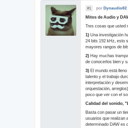
por
Dynaudio82
#1
Mitos de Audio y DA
Tres cosas que usted n
1)
Una investigación ha
24 bits 192 kHz, esto 
mayores rangos de bits
2)
Hay muchas trampas 
de conocerlos bien y s
3)
El mundo está lleno 
talento y el trabajo du
interpretación y dese
orquestación, arreglos
poco que ver con el so
Calidad del sonido, 
Basta con pasar un tie
usuarios que realizan 
determinado DAW es cl