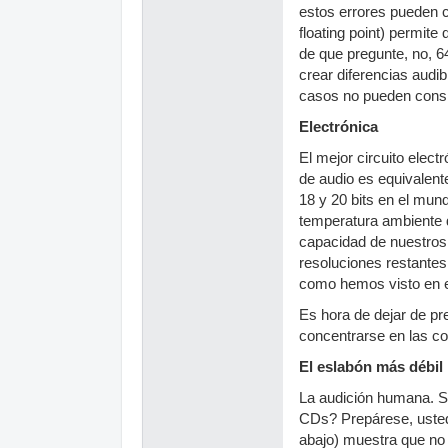
estos errores pueden c
floating point) permit
de que pregunte, no, 6
crear diferencias audib
casos no pueden consid
Electrónica
El mejor circuito elec
de audio es equivalent
18 y 20 bits en el mun
temperatura ambiente d
capacidad de nuestros 
resoluciones restantes
como hemos visto en el
Es hora de dejar de pr
concentrarse en las co
El eslabón más débil
La audición humana. Se
CDs? Prepárese, usted 
abajo) muestra que no 