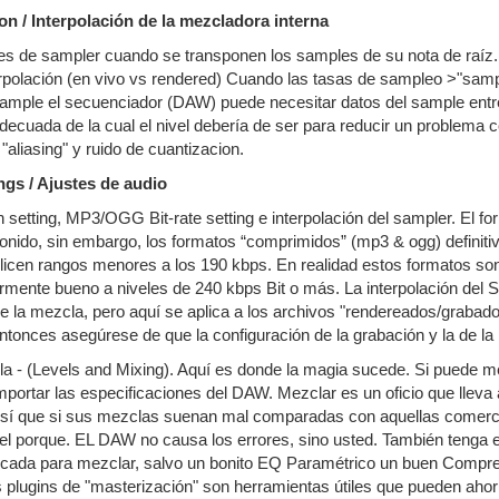
ion / Interpolación de la mezcladora interna
les de sampler cuando se transponen los samples de su nota de raíz.
terpolación (en vivo vs rendered) Cuando las tasas de sampleo >"sa
n sample el secuenciador (DAW) puede necesitar datos del sample entre
decuada de la cual el nivel debería de ser para reducir un problema 
 "aliasing" y ruido de cuantizacion.
ngs / Ajustes de audio
 setting, MP3/OGG Bit-rate setting e interpolación del sampler. El fo
nido, sin embargo, los formatos “comprimidos” (mp3 & ogg) definiti
ilicen rangos menores a los 190 kbps. En realidad estos formatos son 
mente bueno a niveles de 240 kbps Bit o más. La interpolación del 
de la mezcla, pero aquí se aplica a los archivos "rendereados/grabado
ntonces asegúrese de que la configuración de la grabación y la de la 
la - (Levels and Mixing). Aquí es donde la magia sucede. Si puede 
mportar las especificaciones del DAW. Mezclar es un oficio que lleva
Así que si sus mezclas suenan mal comparadas con aquellas comerci
el porque. EL DAW no causa los errores, sino usted. También tenga 
ticada para mezclar, salvo un bonito EQ Paramétrico un buen Compre
plugins de "masterización" son herramientas útiles que pueden ahorr