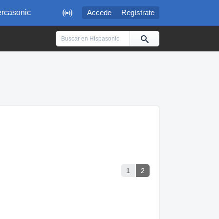

rcasonic
Accede
Regístrate
1
2