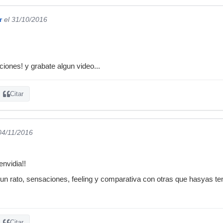
r
el 31/10/2016
ones! y grabate algun video...
Citar
04/11/2016
envidia!!
n rato, sensaciones, feeling y comparativa con otras que hasyas teni
Citar