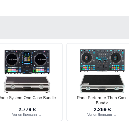
Rane System One Case Bundle
Rane Performer Thon Case
Bundle
2.779 €
2.269 €
Ver en thomann
→
Ver en thomann
→