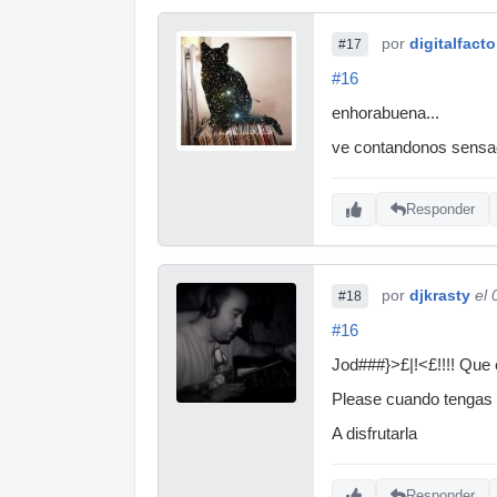
por
digitalfacto
#17
#16
enhorabuena...
ve contandonos sensaci
Responder
por
djkrasty
el 
#18
#16
Jod###}>£|!<£!!!! Que 
Please cuando tengas u
A disfrutarla
Responder