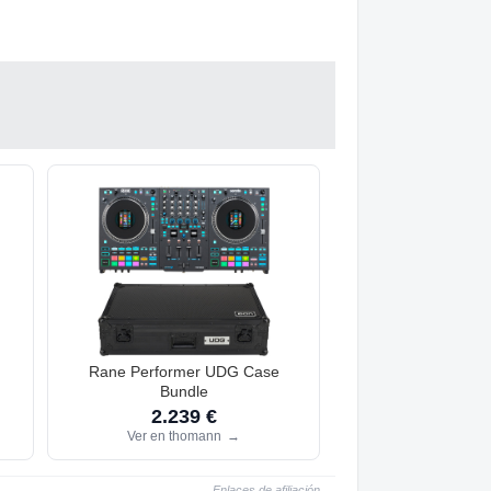
Rane Performer UDG Case
Bundle
2.239 €
Ver en thomann
→
Enlaces de afiliación