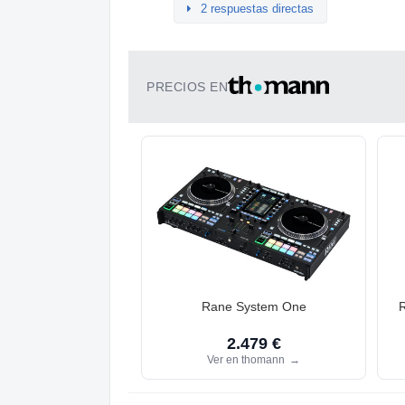
2 respuestas directas
PRECIOS EN
Rane System One
2.479 €
Ver en thomann
→