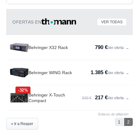
OFERTAS EN
VER TODAS
790 €
Behringer X32 Rack
Ver oferta
→
1.385 €
Behringer WING Rack
Ver oferta
→
-32%
Behringer X-Touch
217 €
320 €
Ver oferta
→
Compact
Enlaces de afiliación
1
2
« Ir a Reaper