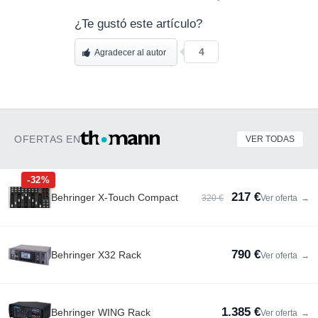
¿Te gustó este artículo?
4
Agradecer al autor
OFERTAS EN
VER TODAS
-32%
217 €
Behringer X-Touch Compact
320 €
Ver oferta
→
790 €
Behringer X32 Rack
Ver oferta
→
1.385 €
Behringer WING Rack
Ver oferta
→