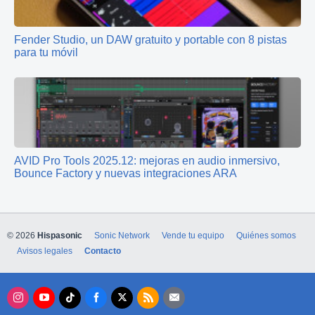
Fender Studio, un DAW gratuito y portable con 8 pistas
para tu móvil
AVID Pro Tools 2025.12: mejoras en audio inmersivo,
Bounce Factory y nuevas integraciones ARA
© 2026
Hispasonic
Sonic Network
Vende tu equipo
Quiénes somos
Avisos legales
Contacto