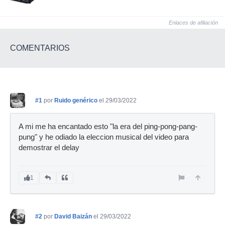
Enlaces de afiliación
COMENTARIOS
#1
por
Ruido genérico
el 29/03/2022
A mi me ha encantado esto "la era del ping-pong-pang-
pung" y he odiado la eleccion musical del video para
demostrar el delay
1
#2
por
David Baizán
el 29/03/2022