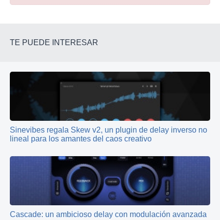
TE PUEDE INTERESAR
Sinevibes regala Skew v2, un plugin de delay inverso no
lineal para los amantes del caos creativo
Cascade: un ambicioso delay con modulación avanzada