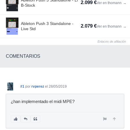
2.099 €
Ver en thomann
→
B-Stock
Ableton Push 3 Standalone -
2.079 €
Ver en thomann
→
Live Std
Enlaces de afiliación
COMENTARIOS
#1
por
rvperez
el 28/05/2019
¿han implementado el midi MPE?