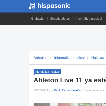
Grabación
Sintetizadores
Informática musical
Artículos
Informática musical
Noticias
Informática musical
Ableton Live 11 ya est
23/02/2021 por
Pablo Fernández-Cid
| 4 min de lectura