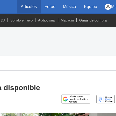
Artículos
Foros
Música
Equipo
Me
DJ
Sonido en vivo
Audiovisual
Magacín
Guías de compra
á disponible