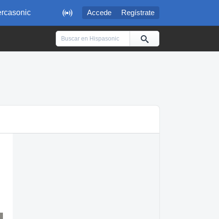

rcasonic
Accede
Regístrate