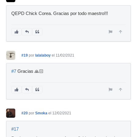
QEPD Chick Corea. Gracias por todo maestro!!!
#19
por
lalalaboy
el 11/02/2021
#7
Gracias 🙏🏻
#20
por
Smoka
el 12/02/2021
#17