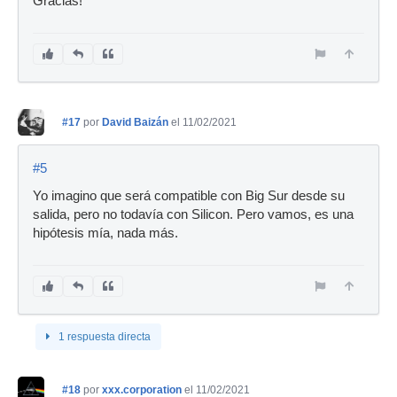
Gracias!
#17
por
David Baizán
el 11/02/2021
#5
Yo imagino que será compatible con Big Sur desde su
salida, pero no todavía con Silicon. Pero vamos, es una
hipótesis mía, nada más.
1 respuesta directa
#18
por
xxx.corporation
el 11/02/2021