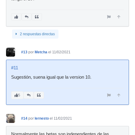
2 respuestas directas
#13
por
Metcha
el 11/02/2021
#11
Sugestión, suena igual que la version 10.
5
#14
por
Iernesto
el 11/02/2021
Normalmente las betas son independientes de las