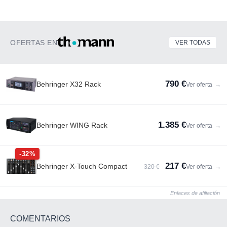
OFERTAS EN
VER TODAS
790 €
Behringer X32 Rack
Ver oferta
→
1.385 €
Behringer WING Rack
Ver oferta
→
-32%
217 €
Behringer X-Touch Compact
320 €
Ver oferta
→
Enlaces de afiliación
COMENTARIOS