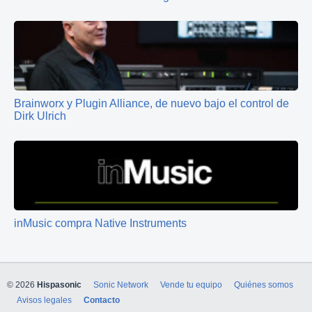
Brainworx y Plugin Alliance, de nuevo bajo el control de
Dirk Ulrich
inMusic compra Native Instruments
© 2026
Hispasonic
Sonic Network
Vende tu equipo
Quiénes somos
Avisos legales
Contacto