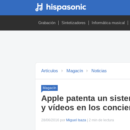
Grabación
Sintetizadores
Informática musical
Artículos
Magacín
Noticias
Magacín
Apple patenta un sist
y vídeos en los concie
28/06/2016 por
Miguel Isaza
| 2 min de lectura