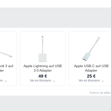
lt 3 auf
Apple Lightning auf USB
Apple USB-C auf USB
ter
3.0 Adapter
Adapter
49 €
25 €
ann
→
Ver en thomann
→
Ver en thomann
→
Enlaces de afiliac