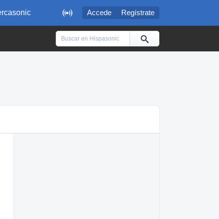

rcasonic
Accede
Regístrate