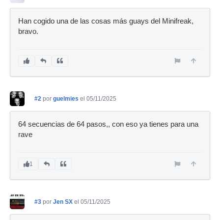
Han cogido una de las cosas más guays del Minifreak,
bravo.
#2
por
guelmies
el 05/11/2025
64 secuencias de 64 pasos,, con eso ya tienes para una
rave
1
#3
por
Jen SX
el 05/11/2025