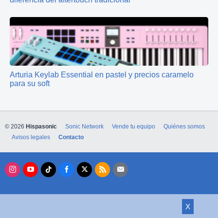
Arturia Keylab Essential en pastel y precios caramelo
para su soft
© 2026
Hispasonic
Sonic Network
Vende tu equipo
Quiénes somos
Avisos legales
Contacto
X