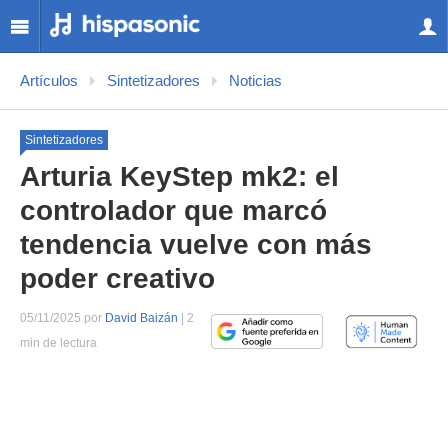
Artículos
Sintetizadores
Noticias
Sintetizadores
Arturia KeyStep mk2: el
controlador que marcó
tendencia vuelve con más
poder creativo
05/11/2025 por
David Baizán
| 2
min de lectura