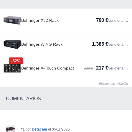
790 €
Behringer X32 Rack
Ver oferta
→
1.385 €
Behringer WING Rack
Ver oferta
→
-32%
217 €
Behringer X-Touch Compact
320 €
Ver oferta
→
Enlaces de afiliación
COMENTARIOS
#1
por
Betacam
el 05/11/2025