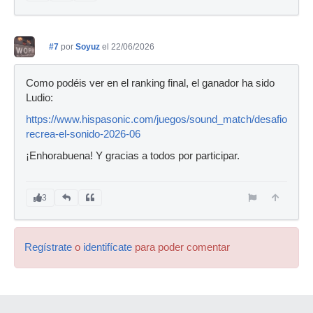
#7
por
Soyuz
el 22/06/2026
Como podéis ver en el ranking final, el ganador ha sido
Ludio:
https://www.hispasonic.com/juegos/sound_match/desafios/artu
recrea-el-sonido-2026-06
¡Enhorabuena! Y gracias a todos por participar.
3
Regístrate
o
identifícate
para poder comentar