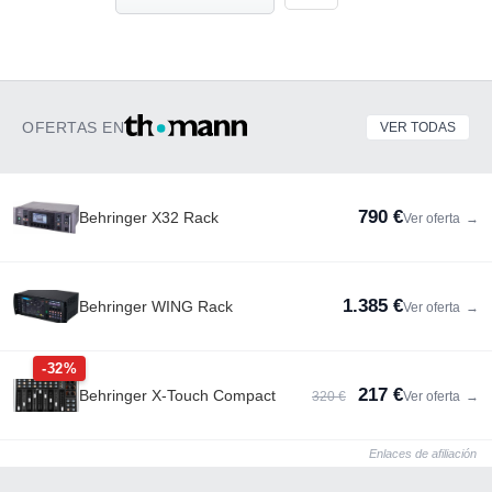
OFERTAS EN
VER TODAS
790 €
Behringer X32 Rack
Ver oferta
→
1.385 €
Behringer WING Rack
Ver oferta
→
-32%
217 €
Behringer X-Touch Compact
320 €
Ver oferta
→
Enlaces de afiliación