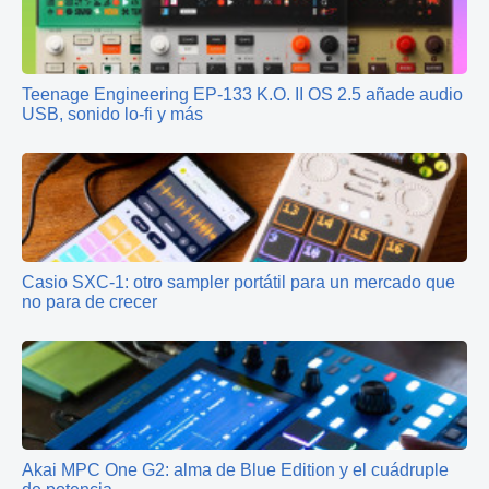
Teenage Engineering EP‑133 K.O. II OS 2.5 añade audio
USB, sonido lo‑fi y más
Casio SXC‑1: otro sampler portátil para un mercado que
no para de crecer
Akai MPC One G2: alma de Blue Edition y el cuádruple