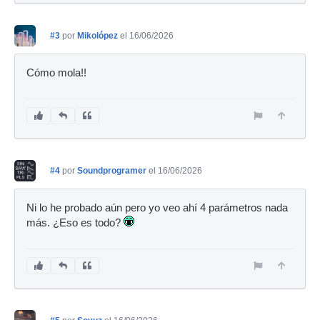
#3
por
Mikolópez
el 16/06/2026
Cómo mola!!
#4
por
Soundprogramer
el 16/06/2026
Ni lo he probado aún pero yo veo ahí 4 parámetros nada
más. ¿Eso es todo?