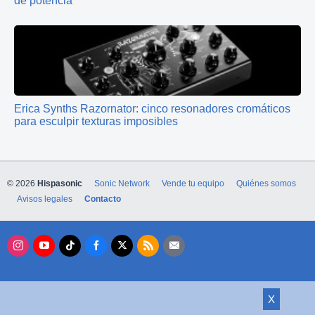
de potencia
Erica Synths Razornator: cinco resonadores cromáticos
para esculpir texturas imposibles
© 2026
Hispasonic
Sonic Network
Vende tu equipo
Quiénes somos
Avisos legales
Contacto
X