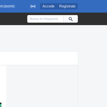

rcasonic
Accede
Regístrate