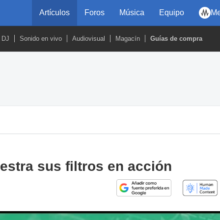
Artículos
Foros
Música
Equipo
Me
DJ
Sonido en vivo
Audiovisual
Magacín
Guías de compra
estra sus filtros en acción