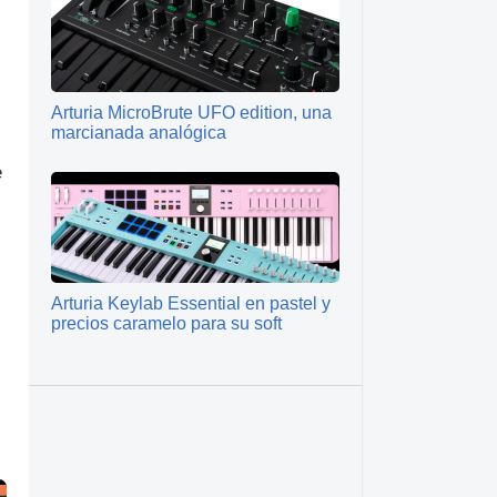
Arturia MicroBrute UFO edition, una
marcianada analógica
e
Arturia Keylab Essential en pastel y
precios caramelo para su soft
Ladder en Matrixbrute
arturia.com