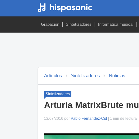
Grabación
Sintetizadores
Informática musical
Artículos
Sintetizadores
Noticias
Sintetizadores
Arturia MatrixBrute mu
12/07/2016 por
Pablo Fernández-Cid
| 1 min de lectura