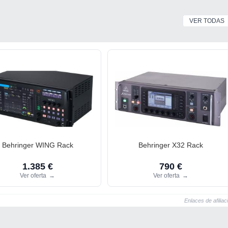
VER TODAS
Behringer WING Rack
Behringer X32 Rack
1.385 €
790 €
Ver oferta
→
Ver oferta
→
Enlaces de afiliac