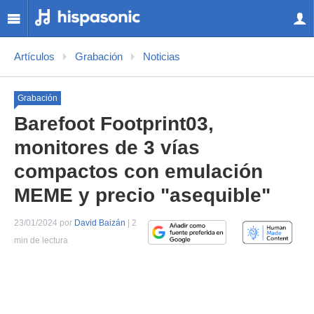
Artículos
Grabación
Noticias
Grabación
Barefoot Footprint03,
monitores de 3 vías
compactos con emulación
MEME y precio "asequible"
23/01/2024 por
David Baizán
| 2
min de lectura