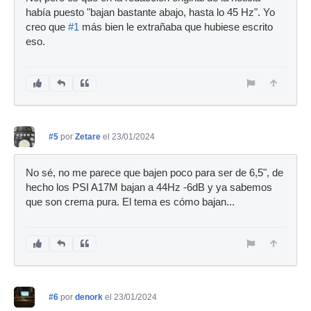
había puesto "bajan bastante abajo, hasta lo 45 Hz". Yo
creo que
#1
más bien le extrañaba que hubiese escrito
eso.
#5
por
Zetare
el 23/01/2024
No sé, no me parece que bajen poco para ser de 6,5", de
hecho los PSI A17M bajan a 44Hz -6dB y ya sabemos
que son crema pura. El tema es cómo bajan...
#6
por
denork
el 23/01/2024