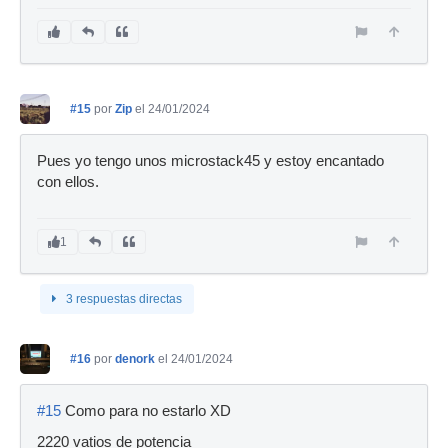
#15
por
Zip
el 24/01/2024
Pues yo tengo unos microstack45 y estoy encantado
con ellos.
1
3 respuestas directas
#16
por
denork
el 24/01/2024
#15
Como para no estarlo XD
2220 vatios de potencia