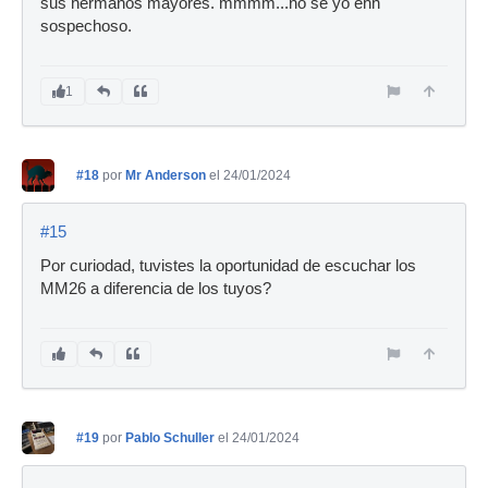
sus hermanos mayores. mmmm...no se yo ehh
sospechoso.
1
#18
por
Mr Anderson
el 24/01/2024
#15
Por curiodad, tuvistes la oportunidad de escuchar los
MM26 a diferencia de los tuyos?
#19
por
Pablo Schuller
el 24/01/2024