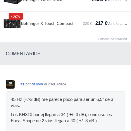
Ver oferta
→
-32%
217 €
Behringer X-Touch Compact
320 €
Ver oferta
→
Enlaces de afiliación
COMENTARIOS
#1
por
denork
el 23/01/2024
45 Hz (+/-3 dB) me parece poco para ser un 6,5" de 3
vías.
Los KH310 por ej llegan a 34 ( +/- 3 dB), o incluso los
Focal Shape de 2 vías llegan a 40 ( +/- 3 dB )