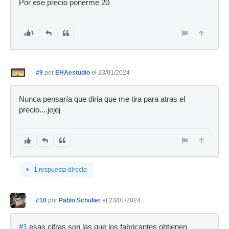
Por ese precio ponerme 20
1
#9
por
EHAestudio
el 23/01/2024
Nunca pensaría que diria que me tira para atras el
precio....jejej
1 respuesta directa
#10
por
Pablo Schuller
el 23/01/2024
#1
esas cifras son las que los fabricantes obtienen