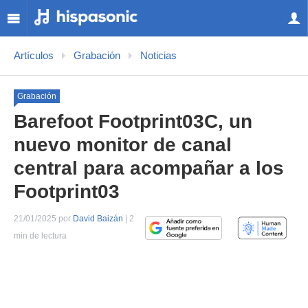
Artículos
Grabación
Noticias
Grabación
Barefoot Footprint03C, un
nuevo monitor de canal
central para acompañar a los
Footprint03
21/01/2025 por
David Baizán
| 2
min de lectura