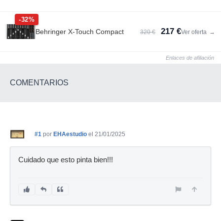
-32%
217 €
Behringer X-Touch Compact
320 €
Ver oferta
→
Enlaces de afiliación
COMENTARIOS
#1
por
EHAestudio
el 21/01/2025
Cuidado que esto pinta bien!!!