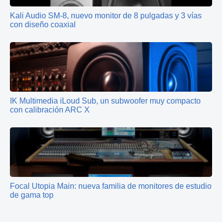
Kali Audio SM-8, nuevo monitor de 8 pulgadas y 3 vías
con diseño coaxial
IK Multimedia iLoud Sub, un subwoofer muy compacto
con calibración ARC X
Focal Utopia Main: nueva familia de monitores de estudio
de gama top