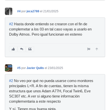
#4
por
joca2788
el 21/01/2025
#2
Hasta donde entiendo se crearon con el fin de
complemetar a los 03 en tal caso vayas a usarlo en
Dolby Atmos. Pero igual funcionan en estereo
#5
por
Javier Quilis
el 23/01/2025
#2
No veo por qué no pueda usarse como monitores
principales L+R. A fin de cuentas, tienen la misma
estructura que unos Adam A77H, Focal Twin6, Eve
SC307 etc. A ver si alguno tiene información
complementaria a este respecto
Y sí. Tienen muy buena pinta.