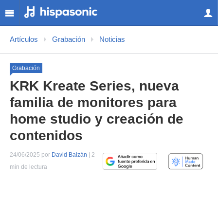
Artículos
Grabación
Noticias
Grabación
KRK Kreate Series, nueva
familia de monitores para
home studio y creación de
contenidos
24/06/2025 por
David Baizán
| 2
min de lectura