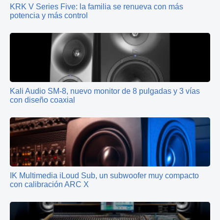
KRK V Series Five: la familia se renueva con más
potencia y más control
Kali Audio SM-8, nuevo monitor de 8 pulgadas y 3 vías
con diseño coaxial
IK Multimedia iLoud Sub, un subwoofer muy compacto
con calibración ARC X