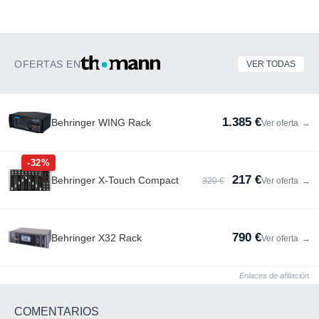
OFERTAS EN
VER TODAS
1.385 €
Behringer WING Rack
Ver oferta
→
-32%
217 €
Behringer X-Touch Compact
320 €
Ver oferta
→
790 €
Behringer X32 Rack
Ver oferta
→
Enlaces de afiliación
COMENTARIOS