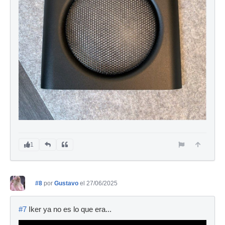
1
#8
por
Gustavo
el 27/06/2025
#7
Iker ya no es lo que era...