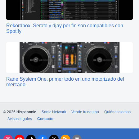
Rekordbox, Serato y djay por fin son compatibles con
Spotify
Rane System One, primer todo en uno motorizado del
mercado
© 2026
Hispasonic
Sonic Network
Vende tu equipo
Quiénes somos
Avisos legales
Contacto