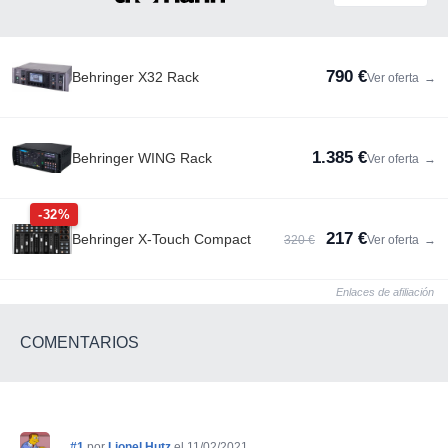
790 €
Behringer X32 Rack
Ver oferta
→
1.385 €
Behringer WING Rack
Ver oferta
→
-32%
217 €
Behringer X-Touch Compact
320 €
Ver oferta
→
Enlaces de afiliación
COMENTARIOS
#1
por
Lionel Hutz
el 11/02/2021