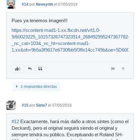
#14
por
Neosynth
el 07/05/2019
Pues ya tenemos imagen!!!
https://scontent-mad1-1.xx.fbcdn.net/v/t1.0-
9/60023225_10157326747323914_2684929952473677824_o.j
_nc_cat=103&_nc_ht=scontent-mad1-
1.xx&oh=9b5a3f9617e6730fbb5f3ffe14cc749b&oe=5D600DCC
1
2 respuestas directas
#15
por
Siete7
el 07/05/2019
#12
Exactamente, hará más daño a otros sintes (como el
Deckard), pero el original seguirá siendo el original y
siempre tendrá su público. Exceptuando el Roland SH-