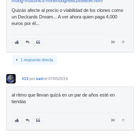
moog-musonics-minimoog/6881658856.html
Quizás afecte al precio o viabilidad de los clones como
un Deckards Dream... A ver ahora quien paga 4.000
euros por él...
1 respuesta directa
#13
por
sasl
el 07/05/2019
al ritmo que llevan quizá en un par de años esté en
tiendas