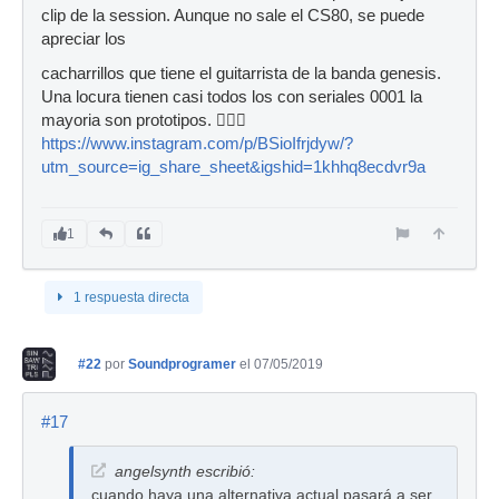
clip de la session. Aunque no sale el CS80, se puede
apreciar los
cacharrillos que tiene el guitarrista de la banda genesis.
Una locura tienen casi todos los con seriales 0001 la
mayoria son prototipos. 🤦🏻‍♂️
https://www.instagram.com/p/BSioIfrjdyw/?
utm_source=ig_share_sheet&igshid=1khhq8ecdvr9a
1
1 respuesta directa
#22
por
Soundprogramer
el 07/05/2019
#17
angelsynth escribió:
cuando haya una alternativa actual pasará a ser