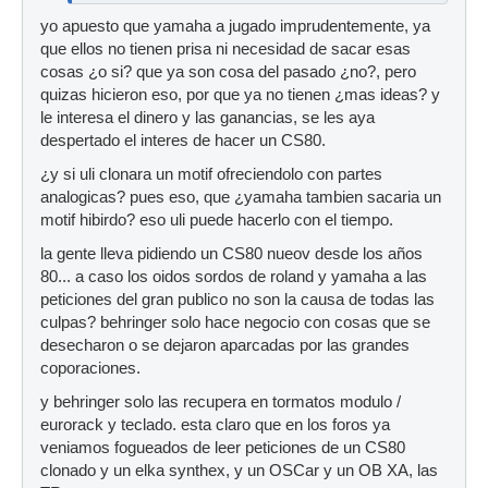
yo apuesto que yamaha a jugado imprudentemente, ya
que ellos no tienen prisa ni necesidad de sacar esas
cosas ¿o si? que ya son cosa del pasado ¿no?, pero
quizas hicieron eso, por que ya no tienen ¿mas ideas? y
le interesa el dinero y las ganancias, se les aya
despertado el interes de hacer un CS80.
¿y si uli clonara un motif ofreciendolo con partes
analogicas? pues eso, que ¿yamaha tambien sacaria un
motif hibirdo? eso uli puede hacerlo con el tiempo.
la gente lleva pidiendo un CS80 nueov desde los años
80... a caso los oidos sordos de roland y yamaha a las
peticiones del gran publico no son la causa de todas las
culpas? behringer solo hace negocio con cosas que se
desecharon o se dejaron aparcadas por las grandes
coporaciones.
y behringer solo las recupera en tormatos modulo /
eurorack y teclado. esta claro que en los foros ya
veniamos fogueados de leer peticiones de un CS80
clonado y un elka synthex, y un OSCar y un OB XA, las