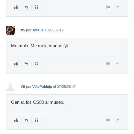
#5
por
Total
el 07/05/2019
Me mola. Me mola mucho 🧐
#6
por
VillaPablejo
el 07/05/2019
Genial, los CS80 al museo.