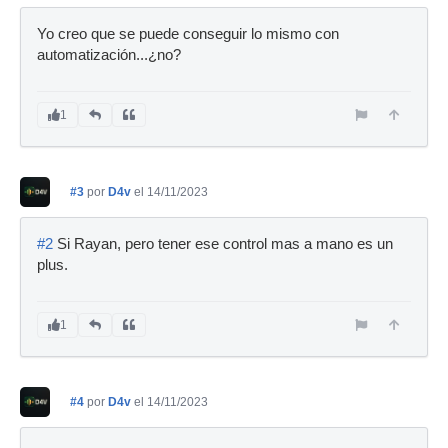
Yo creo que se puede conseguir lo mismo con
automatización...¿no?
1
#3
por
D4v
el 14/11/2023
#2
Si Rayan, pero tener ese control mas a mano es un
plus.
1
#4
por
D4v
el 14/11/2023