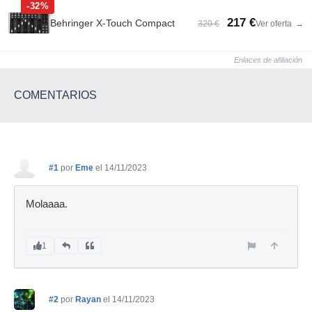
-32%
217 €
Behringer X-Touch Compact
320 €
Ver oferta
→
Enlaces de afiliación
COMENTARIOS
#1
por
Eme
el 14/11/2023
Molaaaa.
1
#2
por
Rayan
el 14/11/2023