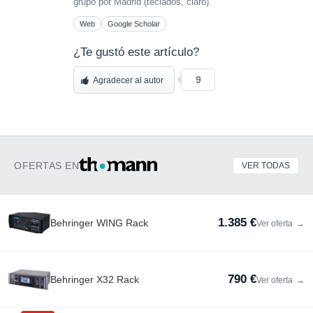
grupo por Madrid (teclados, claro).
Web
Google Scholar
¿Te gustó este artículo?
9
Agradecer al autor
OFERTAS EN
VER TODAS
1.385 €
Behringer WING Rack
Ver oferta
→
790 €
Behringer X32 Rack
Ver oferta
→