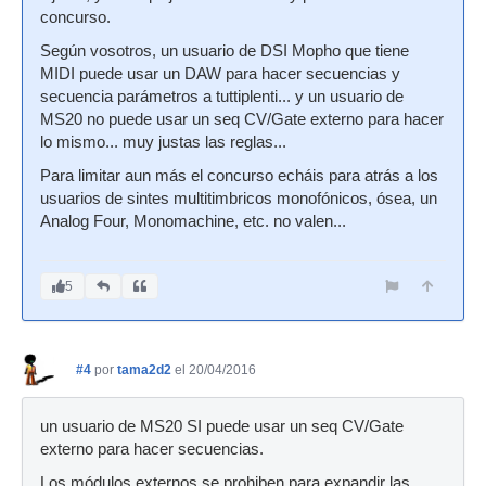
concurso.
Según vosotros, un usuario de DSI Mopho que tiene
MIDI puede usar un DAW para hacer secuencias y
secuencia parámetros a tuttiplenti... y un usuario de
MS20 no puede usar un seq CV/Gate externo para hacer
lo mismo... muy justas las reglas...
Para limitar aun más el concurso echáis para atrás a los
usuarios de sintes multitimbricos monofónicos, ósea, un
Analog Four, Monomachine, etc. no valen...
5
#4
por
tama2d2
el 20/04/2016
un usuario de MS20 SI puede usar un seq CV/Gate
externo para hacer secuencias.
Los módulos externos se prohiben para expandir las