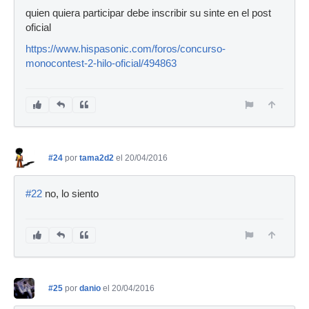
quien quiera participar debe inscribir su sinte en el post
oficial
https://www.hispasonic.com/foros/concurso-
monocontest-2-hilo-oficial/494863
#24
por
tama2d2
el 20/04/2016
#22
no, lo siento
#25
por
danio
el 20/04/2016