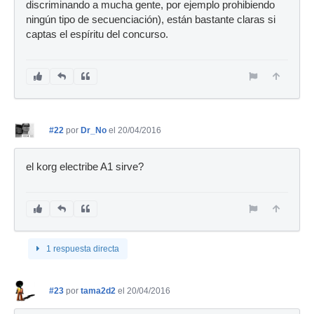
discriminando a mucha gente, por ejemplo prohibiendo
ningún tipo de secuenciación), están bastante claras si
captas el espíritu del concurso.
#22
por
Dr_No
el 20/04/2016
el korg electribe A1 sirve?
1 respuesta directa
#23
por
tama2d2
el 20/04/2016