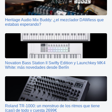
Heritage Audio Mix Buddy: ¿el mezclador DAWless que
estabas esperando?
Novation Bass Station II Swifty Edition y Launchkey MK4
White: más novedades desde Berlín
Roland TR-1000: un monstruo de los ritmos que tiene
(casi) de todo y cuesta 2699€