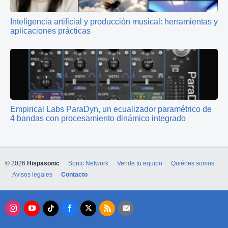
Inteligencia artificial y producción musical: herramientas y
aplicaciones prácticas
Empirical Labs ParaDyn, un ecualizador paramétrico de
4 bandas con procesamiento dinámico integrado
© 2026
Hispasonic
Sonic Network
Vende tu equipo
Quiénes somos
Avisos legales
Contacto