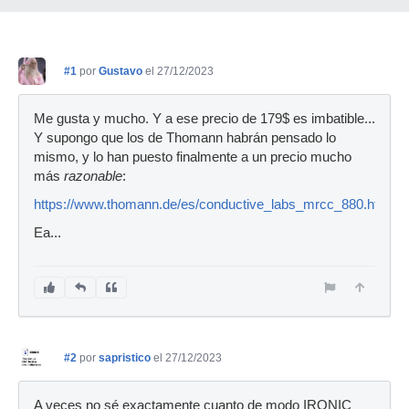
#1
por
Gustavo
el 27/12/2023
Me gusta y mucho. Y a ese precio de 179$ es imbatible...
Y supongo que los de Thomann habrán pensado lo
mismo, y lo han puesto finalmente a un precio mucho
más
razonable
:
https://www.thomann.de/es/conductive_labs_mrcc_880.htm
Ea...
#2
por
sapristico
el 27/12/2023
A veces no sé exactamente cuanto de modo IRONIC