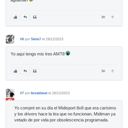
aguantan
#6
por
Siete7
el 28/12/2023
Yo aquí tengo mis tres AMT8
#7
por
breakbeat
el 28/12/2023
Ban
Yo compré en su día el Midisport 8x8 que era carísimo
y los drivers hace la tira que no funcionan, Midiman ya
vetado de por vida por obsolescencia programada.