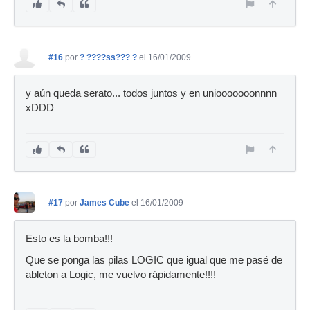
#16
por
? ????ss??? ?
el 16/01/2009
y aún queda serato... todos juntos y en uniooooooonnnn
xDDD
#17
por
James Cube
el 16/01/2009
Esto es la bomba!!!
Que se ponga las pilas LOGIC que igual que me pasé de
ableton a Logic, me vuelvo rápidamente!!!!