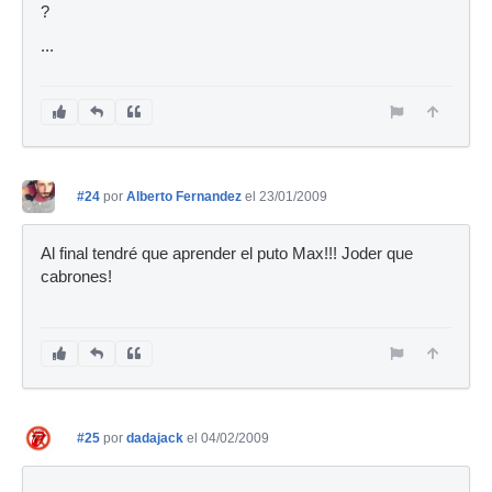
?
...
#24
por
Alberto Fernandez
el 23/01/2009
Al final tendré que aprender el puto Max!!! Joder que
cabrones!
#25
por
dadajack
el 04/02/2009