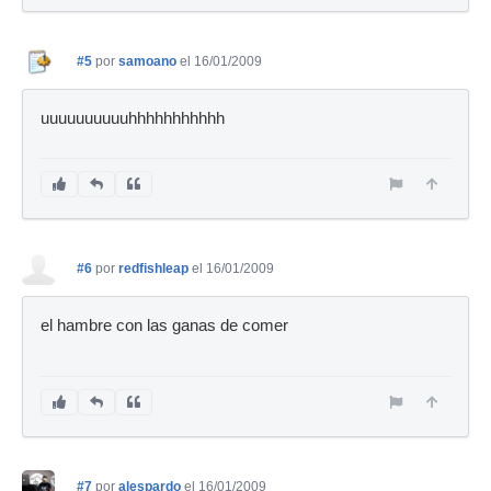
#5
por
samoano
el 16/01/2009
uuuuuuuuuuhhhhhhhhhhh
#6
por
redfishleap
el 16/01/2009
el hambre con las ganas de comer
#7
por
alespardo
el 16/01/2009