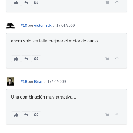
#18
por
victor_rdx
el 17/01/2009
ahora solo les falta mejorar el motor de audio...
#19
por
Briar
el 17/01/2009
Una combinación muy atractiva...