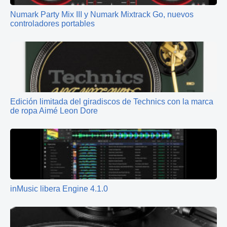
Numark Party Mix III y Numark Mixtrack Go, nuevos
controladores portables
Edición limitada del giradiscos de Technics con la marca
de ropa Aimé Leon Dore
inMusic libera Engine 4.1.0