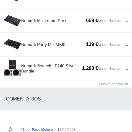
659 €
Numark Mixstream Pro+
Ver en thomann
→
139 €
Numark Party Mix MKIII
Ver en thomann
→
Numark Scratch LP140 Silver
1.298 €
Ver en thomann
→
Bundle
Enlaces de afiliación
COMENTARIOS
#1
por
Paco Melero
el 17/06/2008