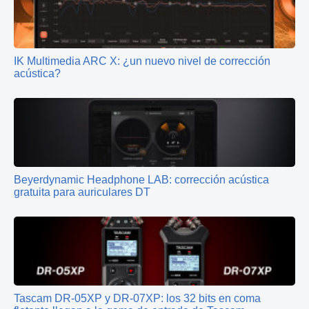
IK Multimedia ARC X: ¿un nuevo nivel de corrección
acústica?
Beyerdynamic Headphone LAB: corrección acústica
gratuita para auriculares DT
Tascam DR-05XP y DR-07XP: los 32 bits en coma