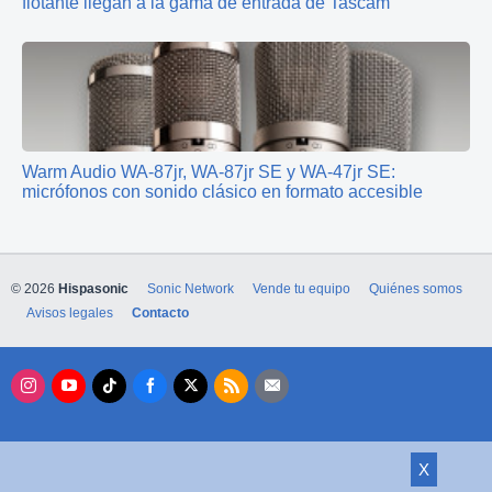
flotante llegan a la gama de entrada de Tascam
Warm Audio WA-87jr, WA-87jr SE y WA-47jr SE:
micrófonos con sonido clásico en formato accesible
© 2026
Hispasonic
Sonic Network
Vende tu equipo
Quiénes somos
Avisos legales
Contacto
X