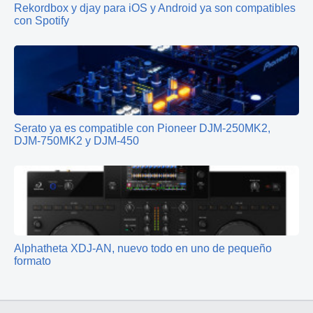
Rekordbox y djay para iOS y Android ya son compatibles
con Spotify
Serato ya es compatible con Pioneer DJM-250MK2,
DJM-750MK2 y DJM-450
Alphatheta XDJ-AN, nuevo todo en uno de pequeño
formato