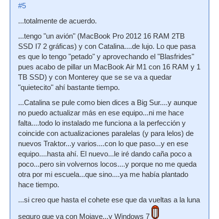
#5
...totalmente de acuerdo.
...tengo "un avión" (MacBook Pro 2012 16 RAM 2TB
SSD I7 2 gráficas) y con Catalina....de lujo. Lo que pasa
es que lo tengo "petado" y aprovechando el "Blasfrides"
pues acabo de pillar un MacBook Air M1 con 16 RAM y 1
TB SSD) y con Monterey que se se va a quedar
"quietecito" ahí bastante tiempo.
...Catalina se pule como bien dices a Big Sur....y aunque
no puedo actualizar más en ese equipo...ni me hace
falta....todo lo instalado me funciona a la perfección y
coincide con actualizaciones paralelas (y para lelos) de
nuevos Traktor...y varios....con lo que paso...y en ese
equipo....hasta ahí. El nuevo...le iré dando caña poco a
poco...pero sin volvernos locos....y porque no me queda
otra por mi escuela...que sino....ya me había plantado
hace tiempo.
...si creo que hasta el cohete ese que da vueltas a la luna
seguro que va con Mojave...y Windows 7