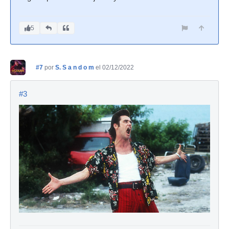
5
#7
por
S. S a n d o m
el 02/12/2022
#3