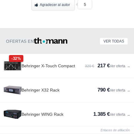
5
Agradecer al autor
OFERTAS EN
VER TODAS
-32%
217 €
Behringer X-Touch Compact
320 €
Ver oferta
→
790 €
Behringer X32 Rack
Ver oferta
→
1.385 €
Behringer WING Rack
Ver oferta
→
Enlaces de afiliación