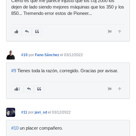
Cierto es que me parece injusto que los cdj 2000 los
dejen de lado siendo mejores máquinas que los 350 y los
850... Tremendo error estos de Pioneer...
#10
por
Fano Sánchez
el 03/12/2022
#9
Tienes toda la razón, corregido. Gracias por avisar.
1
#11
por
javi_sd
el 03/12/2022
#10
un placer compañero.