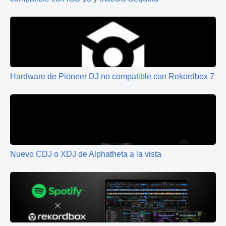
Hardware de Pioneer DJ no compatible con Rekordbox 7
Nuevo CDJ o XDJ de Alphatheta a la vista