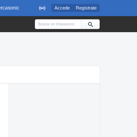

rcasonic
Accede
Regístrate