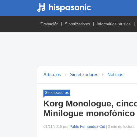
Grabación
Sintetizadores
Informática musical
Artículos
Sintetizadores
Noticias
Sintetizadores
Korg Monologue, cinco
Minilogue monofónico
01/11/2016 por
Pablo Fernández-Cid
| 3 min de lectura