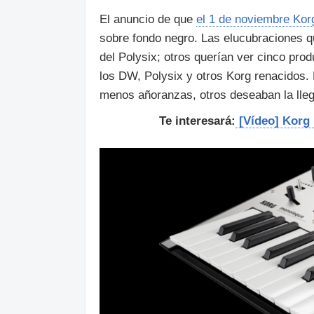
El anuncio de que
el 1 de noviembre Kor
sobre fondo negro. Las elucubraciones q
del Polysix; otros querían ver cinco prod
los DW, Polysix y otros Korg renacidos.
menos añoranzas, otros deseaban la lleg
Te interesará:
[Vídeo] Korg 