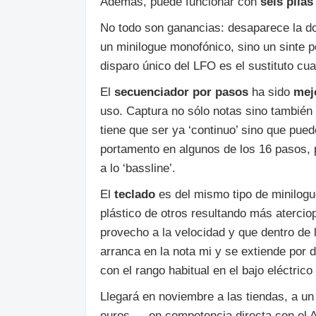
Además, puede funcionar con
seis pila
No todo son ganancias: desaparece la do
un minilogue monofónico, sino un sinte 
disparo único del LFO es el sustituto cu
El
secuenciador por pasos
ha sido
mej
uso. Captura no sólo notas sino también
tiene que ser ya ‘continuo’ sino que pued
portamento en algunos de los 16 pasos, p
a lo ‘bassline’.
El
teclado
es del mismo tipo de minilogu
plástico de otros resultando más aterci
provecho a la velocidad y que dentro de 
arranca en la nota mi y se extiende por d
con el rango habitual en el bajo eléctric
Llegará en noviembre a las tiendas, a un
euros—, en competencia directa con el A