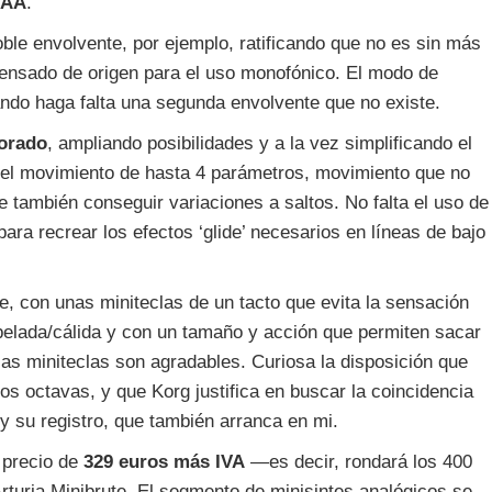
s AA
.
ble envolvente, por ejemplo, ratificando que no es sin más
pensado de origen para el uso monofónico. El modo de
ando haga falta una segunda envolvente que no existe.
orado
, ampliando posibilidades y a la vez simplificando el
 el movimiento de hasta 4 parámetros, movimiento que no
e también conseguir variaciones a saltos. No falta el uso de
ara recrear los efectos ‘glide’ necesarios en líneas de bajo
e, con unas miniteclas de un tacto que evita la sensación
opelada/cálida y con un tamaño y acción que permiten sacar
las miniteclas son agradables. Curiosa la disposición que
os octavas, y que Korg justifica en buscar la coincidencia
o y su registro, que también arranca en mi.
 precio de
329 euros más IVA
—es decir, rondará los 400
rturia Minibrute. El segmento de minisintes analógicos se