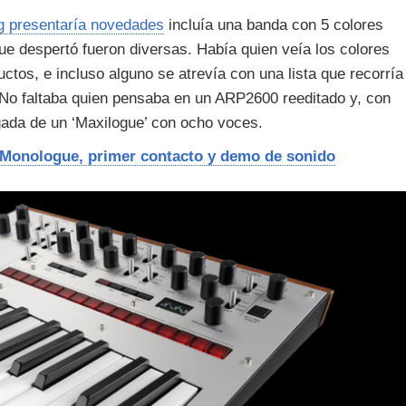
g presentaría novedades
incluía una banda con 5 colores
ue despertó fueron diversas. Había quien veía los colores
uctos, e incluso alguno se atrevía con una lista que recorría
 No faltaba quien pensaba en un ARP2600 reeditado y, con
ada de un ‘Maxilogue’ con ocho voces.
Monologue, primer contacto y demo de sonido