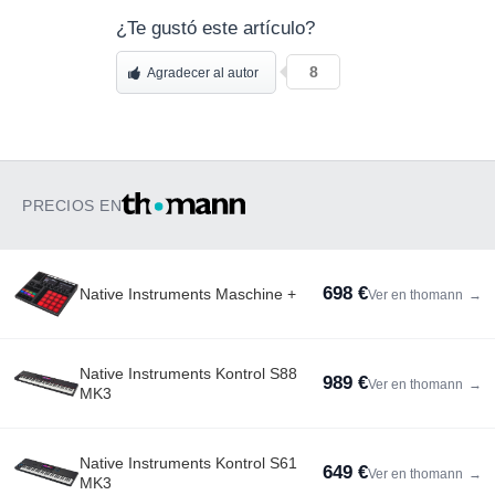
¿Te gustó este artículo?
8
Agradecer al autor
PRECIOS EN
698 €
Native Instruments Maschine +
Ver en thomann
→
Native Instruments Kontrol S88
989 €
Ver en thomann
→
MK3
Native Instruments Kontrol S61
649 €
Ver en thomann
→
MK3