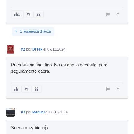
1
1 respuesta directa
#2
por
DrTek
el 07/11/2024
Pues suena fino, fino. No es que lo necesite, pero
seguramente caerá.
#3
por
Manuel
el 08/11/2024
Suena muy bien 👍