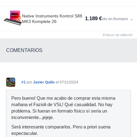
Native Instruments Kontrol S88
1.189 €
Ver en thomann
→
MK3 Komplete 26
Enlaces de afiliación
COMENTARIOS
#1
por
Javier Quilis
el 07/11/2024
Pero bueno! Que me acabo de comprar esta misma
mañana el Fazioli de VSL! Qué casualidad. No hay
problema. Si fueran en formato físico sí sería un
inconveniente...jejeje.
Será interesante compararlos. Pero a priori suena
espectacular.