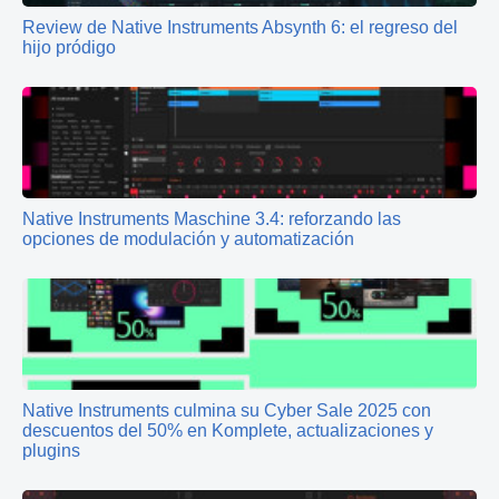
Review de Native Instruments Absynth 6: el regreso del
hijo pródigo
Native Instruments Maschine 3.4: reforzando las
opciones de modulación y automatización
Native Instruments culmina su Cyber Sale 2025 con
descuentos del 50% en Komplete, actualizaciones y
plugins