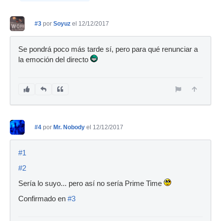
#3
por
Soyuz
el 12/12/2017
Se pondrá poco más tarde sí, pero para qué renunciar a
la emoción del directo
#4
por
Mr. Nobody
el 12/12/2017
#1
#2
Sería lo suyo... pero así no sería Prime Time
Confirmado en
#3