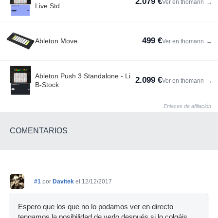
2.079 €
Ver en thomann
→
Live Std
499 €
Ableton Move
Ver en thomann
→
Ableton Push 3 Standalone - Li
2.099 €
Ver en thomann
→
B-Stock
Enlaces de afiliación
COMENTARIOS
#1
por
Davitek
el 12/12/2017
Espero que los que no lo podamos ver en directo
tengamos la posibilidad de verlo después si lo colgáis