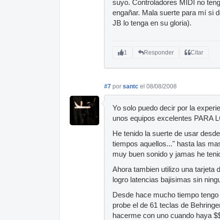
suyo. Controladores MIDI no teng
engañar. Mala suerte para mí si
JB lo tenga en su gloria).
1
Responder
Citar
#7
por
santc
el 08/08/2008
Yo solo puedo decir por la exper
unos equipos excelentes PARA 
He tenido la suerte de usar des
tiempos aquellos..." hasta las m
muy buen sonido y jamas he tenid
Ahora tambien utilizo una tarjeta
logro latencias bajisimas sin ningu
Desde hace mucho tiempo tengo 
probe el de 61 teclas de Behringer
hacerme con uno cuando haya $