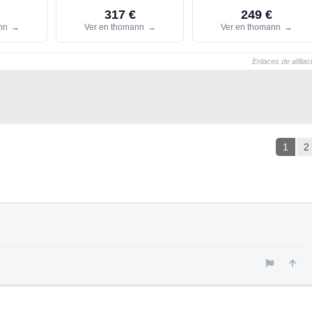
317 €
249 €
ann
→
Ver en thomann
→
Ver en thomann
→
Enlaces de afiliac
1
2