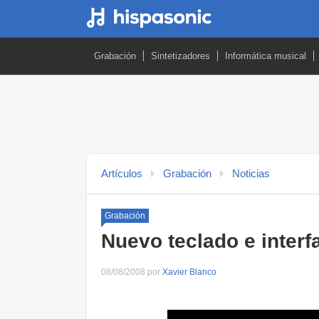
Grabación
Sintetizadores
Informática musical
Artículos
Grabación
Noticias
Grabación
Nuevo teclado e inter
08/08/2008 por
Xavier Blanco