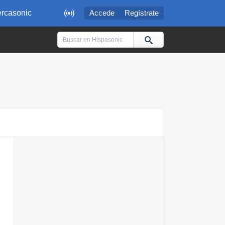

rcasonic
Accede
Regístrate