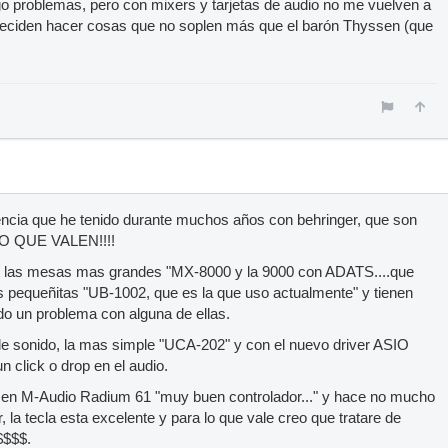
o problemas, pero con mixers y tarjetas de audio no me vuelven a
 deciden hacer cosas que no soplen más que el barón Thyssen (que
iencia que he tenido durante muchos años con behringer, que son
LO QUE VALEN!!!!
de las mesas mas grandes "MX-8000 y la 9000 con ADATS....que
as pequeñitas "UB-1002, que es la que uso actualmente" y tienen
o un problema con alguna de ellas.
 de sonido, la mas simple "UCA-202" y con el nuevo driver ASIO
n click o drop en el audio.
en M-Audio Radium 61 "muy buen controlador..." y hace no mucho
, la tecla esta excelente y para lo que vale creo que tratare de
$$$$.