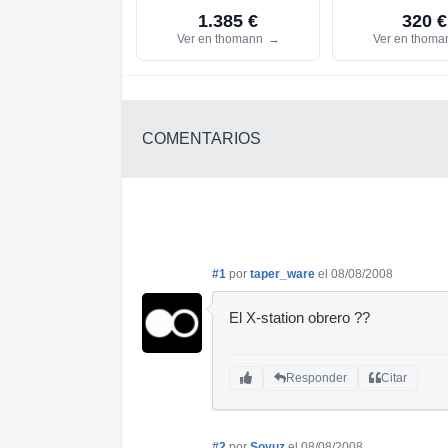
1.385 €
320 €
Ver en thomann
→
Ver en thom
COMENTARIOS
#1
por
taper_ware
el 08/08/2008
El X-station obrero ??
Responder
Citar
#2
por
Soyuz
el 08/08/2008