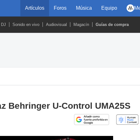
Artículos
Foros
Música
Equipo
Me
DJ
Sonido en vivo
Audiovisual
Magacín
Guías de compra
faz Behringer U-Control UMA25S