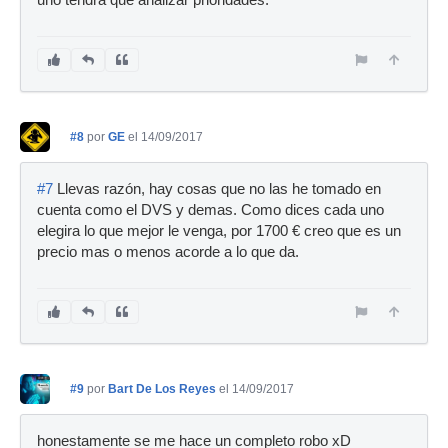
uno tendrá que analizar prioridades.
#8
por
GE
el 14/09/2017
#7
Llevas razón, hay cosas que no las he tomado en
cuenta como el DVS y demas. Como dices cada uno
elegira lo que mejor le venga, por 1700 € creo que es un
precio mas o menos acorde a lo que da.
#9
por
Bart De Los Reyes
el 14/09/2017
honestamente se me hace un completo robo xD