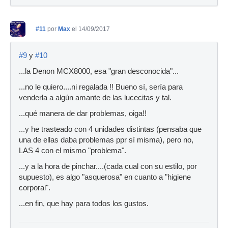
#11
por
Max
el 14/09/2017
#9
y
#10
...la Denon MCX8000, esa "gran desconocida"...
...no le quiero....ni regalada !! Bueno sí, sería para
venderla a algún amante de las lucecitas y tal.
...qué manera de dar problemas, oiga!!
...y he trasteado con 4 unidades distintas (pensaba que
una de ellas daba problemas ppr sí misma), pero no,
LAS 4 con el mismo "problema".
...y a la hora de pinchar....(cada cual con su estilo, por
supuesto), es algo "asquerosa" en cuanto a "higiene
corporal".
...en fin, que hay para todos los gustos.