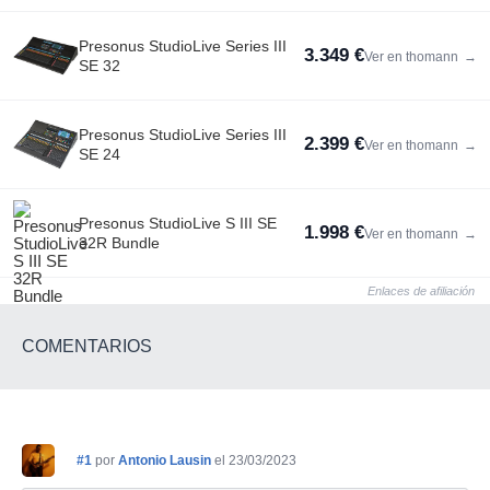
Presonus StudioLive Series III
3.349 €
Ver en thomann
→
SE 32
Presonus StudioLive Series III
2.399 €
Ver en thomann
→
SE 24
Presonus StudioLive S III SE
1.998 €
Ver en thomann
→
32R Bundle
Enlaces de afiliación
COMENTARIOS
#1
por
Antonio Lausin
el 23/03/2023