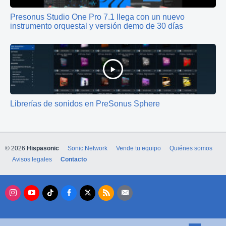
Presonus Studio One Pro 7.1 llega con un nuevo
instrumento orquestal y versión demo de 30 días
Librerías de sonidos en PreSonus Sphere
© 2026
Hispasonic
Sonic Network
Vende tu equipo
Quiénes somos
Avisos legales
Contacto