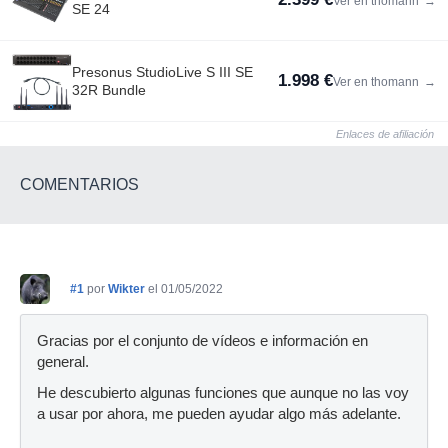
Ver en thomann
→
SE 24
Presonus StudioLive S III SE
1.998 €
Ver en thomann
→
32R Bundle
Enlaces de afiliación
COMENTARIOS
#1
por
Wikter
el 01/05/2022
Gracias por el conjunto de vídeos e información en
general.
He descubierto algunas funciones que aunque no las voy
a usar por ahora, me pueden ayudar algo más adelante.