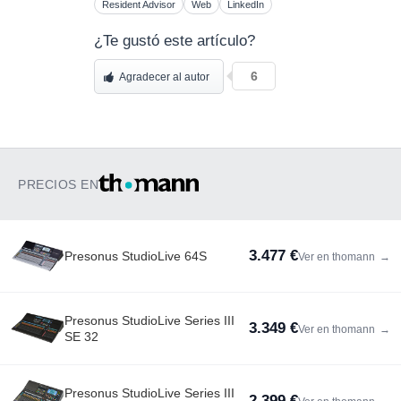
Resident Advisor
Web
LinkedIn
¿Te gustó este artículo?
6
Agradecer al autor
PRECIOS EN
3.477 €
Presonus StudioLive 64S
Ver en thomann
→
Presonus StudioLive Series III
3.349 €
Ver en thomann
→
SE 32
Presonus StudioLive Series III
2.399 €