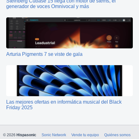
Steinberg Cubase 15 llega con motor de stems, el
generador de voces Omnivocal y más
Arturia Pigments 7 se viste de gala
Las mejores ofertas en informática musical del Black
Friday 2025
© 2026
Hispasonic
Sonic Network
Vende tu equipo
Quiénes somos