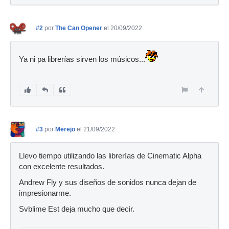
#2
por
The Can Opener
el 20/09/2022
Ya ni pa librerías sirven los músicos...
#3
por
Merejo
el 21/09/2022
Llevo tiempo utilizando las librerías de Cinematic Alpha
con excelente resultados.
Andrew Fly y sus diseños de sonidos nunca dejan de
impresionarme.
Svblime Est deja mucho que decir.