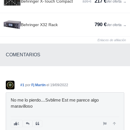
217 €
Behringer X-Touch Compact
320 €
Ver oferta
→
790 €
Behringer X32 Rack
Ver oferta
→
Enlaces de afiliación
COMENTARIOS
#1
por
Fj Martin
el 19/09/2022
No me lo pierdo....Svblime Est me parece algo
maravilloso
1