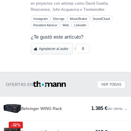
en proyectos con artistas como David Guetta,
Rinocerose, John Acquaviva o Trentemoller.
Instagram
Discogs
MusicBrainz
SoundCloud
Resident Advisor
Web
LinkedIn
¿Te gustó este artículo?
8
Agradecer al autor
OFERTAS EN
VER TODAS
1.385 €
Behringer WING Rack
Ver oferta
→
-32%