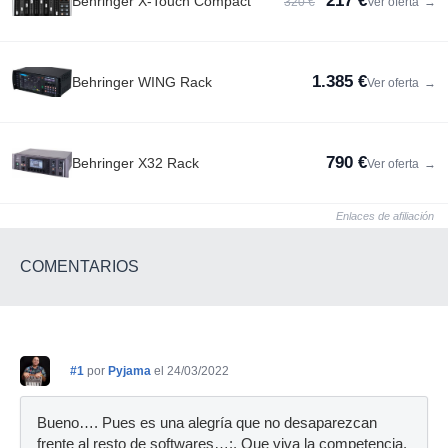
217 €
Behringer X-Touch Compact
320 €
Ver oferta
→
1.385 €
Behringer WING Rack
Ver oferta
→
790 €
Behringer X32 Rack
Ver oferta
→
Enlaces de afiliación
COMENTARIOS
#1
por
Pyjama
el 24/03/2022
Bueno…. Pues es una alegría que no desaparezcan
frente al resto de softwares…:. Que viva la competencia.