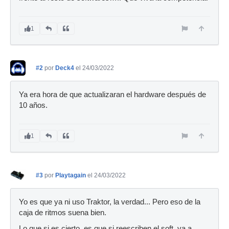
1
#2
por
Deck4
el 24/03/2022
Ya era hora de que actualizaran el hardware después de
10 años.
1
#3
por
Playtagain
el 24/03/2022
Yo es que ya ni uso Traktor, la verdad... Pero eso de la
caja de ritmos suena bien.
Lo que si es cierto, es que si reescriben el soft, va a