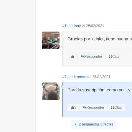
#1
por
irete
el 25/02/2021
Gracias por la info , tiene buena p
Responder
Citar
#2
por
Iernesto
el 25/02/2021
Para la suscripción, como no....y
5
Responder
Citar
2 respuestas directas