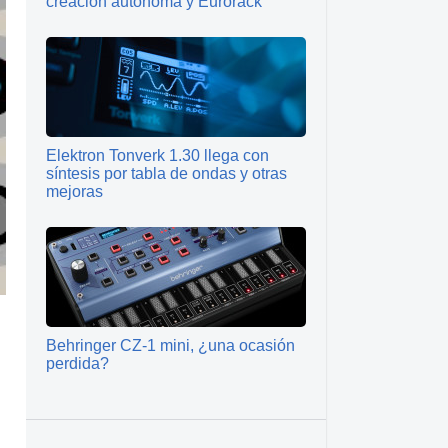
creación autónoma y Eurorack
Elektron Tonverk 1.30 llega con
síntesis por tabla de ondas y otras
mejoras
Behringer CZ-1 mini, ¿una ocasión
perdida?