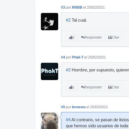
#3
por
RRBB
el 25/02/2021
#2
Tal cual.
2
Responder
Citar
#4
por
Phak-T
el 25/02/2021
#2
Hombre, por supuesto, quieren 
1
Responder
Citar
#5
por
Iernesto
el 25/02/2021
#4
Al contrario, se pasan de listo
que hemos sido usuarios de toda 