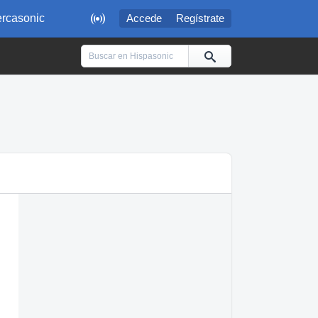

rcasonic
Accede
Regístrate