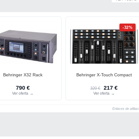
-32%
Behringer X32 Rack
Behringer X-Touch Compact
790 €
217 €
320 €
Ver oferta
→
Ver oferta
→
Enlaces de afiliac