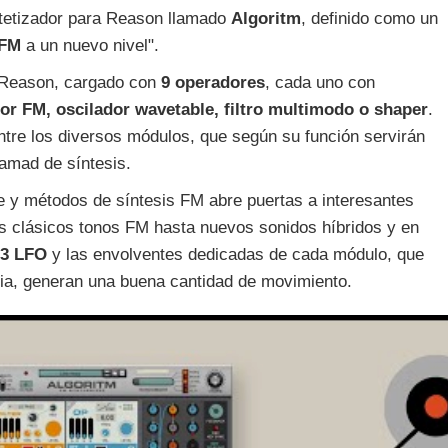
tetizador para Reason llamado
Algoritm
, definido como un
 FM
a un nuevo nivel".
 Reason, cargado con
9 operadores
, cada uno con
r FM, oscilador wavetable, filtro multimodo o shaper
.
ntre los diversos módulos, que según su función servirán
ramad de síntesis.
 y métodos de síntesis FM abre puertas a interesantes
os clásicos tonos FM hasta nuevos sonidos híbridos y en
3 LFO
y las envolventes dedicadas de cada módulo, que
oria, generan una buena cantidad de movimiento.