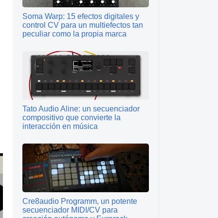
Soma Warp: 15 efectos digitales y
control CV para un multiefectos tan
peculiar como la propia marca
Tato Audio Aline: un secuenciador
compositivo que convierte la
interacción en música
Cre8audio Programm, un potente
secuenciador MIDI/CV para