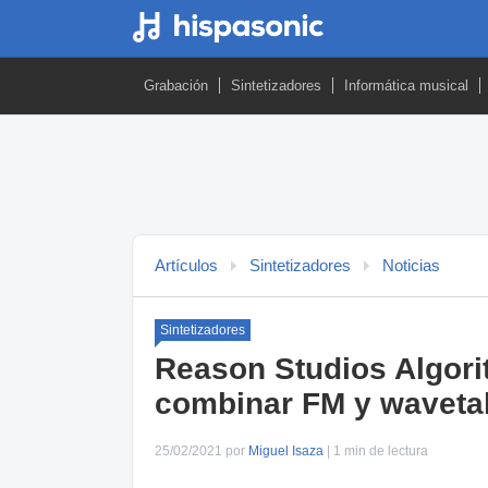
Grabación
Sintetizadores
Informática musical
Artículos
Sintetizadores
Noticias
Sintetizadores
Reason Studios Algori
combinar FM y waveta
25/02/2021 por
Miguel Isaza
| 1 min de lectura