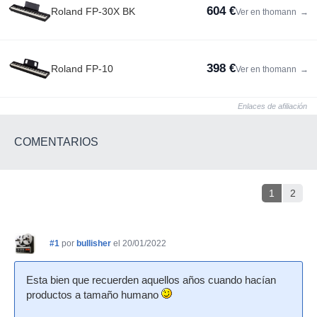
604 €
Roland FP-30X BK
Ver en thomann
→
398 €
Roland FP-10
Ver en thomann
→
Enlaces de afiliación
COMENTARIOS
1
2
#1
por
bullisher
el 20/01/2022
Esta bien que recuerden aquellos años cuando hacían
productos a tamaño humano