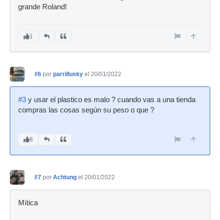
grande Roland!
1
#6
por
parrillusky
el 20/01/2022
#3
y usar el plastico es malo ? cuando vas a una tienda
compras las cosas según su peso o que ?
8
#7
por
Achtung
el 20/01/2022
Mítica