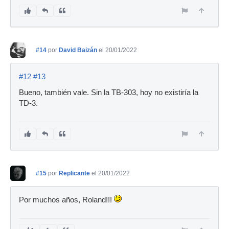
#14
por
David Baizán
el 20/01/2022
#12
#13
Bueno, también vale. Sin la TB-303, hoy no existiría la
TD-3.
#15
por
Replicante
el 20/01/2022
Por muchos años, Roland!!!