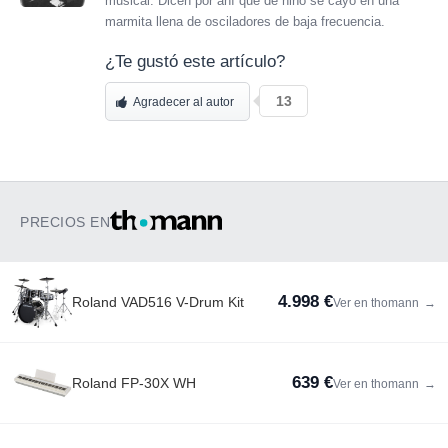
musical. Dicen por ahí que de niño se cayó en una
marmita llena de osciladores de baja frecuencia.
¿Te gustó este artículo?
13
Agradecer al autor
PRECIOS EN
4.998 €
Roland VAD516 V-Drum Kit
Ver en thomann
→
639 €
Roland FP-30X WH
Ver en thomann
→